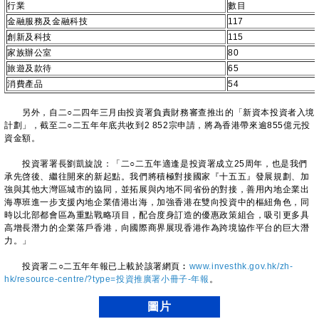
行業
數目
金融服務及金融科技
117
創新及科技
115
家族辦公室
80
旅遊及款待
65
消費產品
54
另外，自二○二四年三月由投資署負責財務審查推出的「新資本投資者入境
計劃」，截至二○二五年年底共收到2 852宗申請，將為香港帶來逾855億元投
資金額。
投資署署長劉凱旋說：「二○二五年適逢是投資署成立25周年，也是我們
承先啓後、繼往開來的新起點。我們將積極對接國家『十五五』發展規劃、加
強與其他大灣區城市的協同，並拓展與內地不同省份的對接，善用內地企業出
海專班進一步支援內地企業借港出海，加強香港在雙向投資中的樞紐角色，同
時以北部都會區為重點戰略項目，配合度身訂造的優惠政策組合，吸引更多具
高增長潛力的企業落戶香港，向國際商界展現香港作為跨境協作平台的巨大潛
力。」
投資署二○二五年年報已上載於該署網頁︰
www.investhk.gov.hk/zh-
hk/resource-centre/?type=投資推廣署小冊子-年報
。
圖片