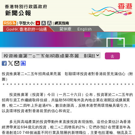
|
字型大小:
|
網頁指南
投資推廣署二○二五年招商成果亮麗 彰顯環球投資者對香港前景充滿信心（附
圖）
＊
＊
＊
＊
＊
＊
＊
＊
＊
＊
＊
＊
＊
＊
＊
＊
＊
＊
＊
＊
＊
＊
＊
＊
＊
＊
＊
＊
＊
＊
＊
＊
＊
＊
＊
​投資推廣署（投資署）今日（一月二十六日）公布，投資署於二○二五年的
招商引資工作繼續取得佳績，共協助560間海外及內地企業在港開設或擴展業
務，較二○二四年上升超過4%，數目創新高，反映本港營商環境極具吸引力，
以及環球投資者對香港前景的信心和肯定。
多元與高端產業的投資帶動外來直接投資表現強勁。這些企業估計為香港
經濟帶來近694億元的投資，較二○二四增長約2%；它們亦預計在營運首年為
香港創造10 748個涵蓋不同行業及階層的新增職位，主要包括運輸、物流及工