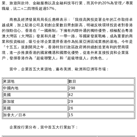
業、旅遊與款待、金融服務以及金融科技等行業，而其中約20%為管理／專業
職級，比二○二四增長超過57%。
商務及經濟發展局局長丘應樺表示：「我很高興投資署去年的工作取得卓
越成果，加上駐港公司及初創企業數目齊創新高，明確反映環球投資者對香港
的強勁信心。香港在『一國兩制』下擁有內聯外通的獨特優勢，積極配合粵港
澳大灣區（大灣區）發展和共建「一帶一路」等國家發展戰略，成為重要的商
業和投資樞紐，吸引全球企業選擇香港作為拓展亞洲區域業務的基地。今年是
『十五五』規劃開局之年，香港特別行政區政府將持續創造更有利的營商環
境，進一步推廣香港的國家機遇和國際化優勢，促進外來直接投資和企業落
戶，發揮香港作為『超級聯繫人』和『超級增值人』的角色。」
當中，企業首五大來源地，遍布美洲、歐洲和亞洲等市場：
來源地
數目
中國內地
298
美國
42
新加坡
29
英國
26
加拿大／日本
15
企業按行業分布，當中首五大行業如下：