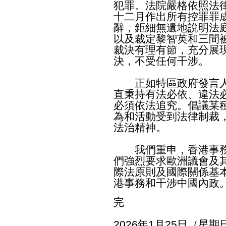
犯罪。法院嚴格依照法
十二月作出所有控罪罪成
辭，鉅細無遺地說明法
以及裁定黎智英和三間
裁決有理有節，充分展
決，不受任何干涉。
正如特區政府發言人
直秉持有法必依、違法
必須依法追究。倡議某
為和活動受到法律制裁
法治精神。
我們重申，香港事務
們強烈要求歐洲議會及
際法原則及國際關係基
港事務和干涉中國內政
完
2026年1月25日（星期