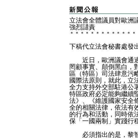
立法會全體議員對歐洲
強烈讉責
＊
＊
＊
＊
＊
＊
＊
＊
＊
＊
＊
＊
＊
下稿代立法會秘書處發
​近日，歐洲議會通過
罔顧事實、顛倒黑白，
區（特區）司法肆意污
國際法原則，就此，立
全力支持外交部駐港公
特區政府必定能夠繼續
法》、《維護國家安全
全的相關法律，依法有
的行為和活動，同時依
保「一國兩制」實踐行
必須指出的是，黎智