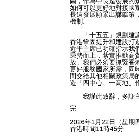
圖，作為中長遠發展的
如何可以更好地對接國
長遠發展願景出謀獻策
機制。
「十五五」規劃建議
香港鞏固提升和建設打
近平主席已明確指示我
乘勢而上，紮實推動高
放。我們必須要抓緊香
更好服務國家所需，同
間交給其他相關政策局
造「四中心、一高地」
我謹此致辭，多謝
完
2026年1月22日（星期
香港時間11時45分