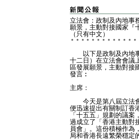
立法會：政制及內地事
願景，主動對接國家『
（只有中文）
＊
＊
＊
＊
＊
＊
＊
＊
＊
＊
＊
＊
＊
以下是政制及內地事
十二日）在立法會會議
區發展願景，主動對接
發言︰
主席：
今天是第八屆立法會
便迅速提出有關制訂香
「十五五」規劃的議案
過成立了「香港主動對
員會」。這份積極作為
局和香港長遠繁榮穩定