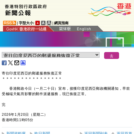
|
字型大小:
|
網頁指南
寄往印度尼西亞的郵遞服務恢復正常
＊
＊
＊
＊
＊
＊
＊
＊
＊
＊
＊
＊
＊
＊
＊
＊
​香港郵政今日（一月二十日）宣布，接獲印度尼西亞郵政機關通知，早前
受極端天氣而影響的郵件派遞服務，現已恢復正常。
完
2026年1月20日（星期二）
香港時間11時05分
新聞資料庫
昨日新聞
返回新聞列表
返回頁首