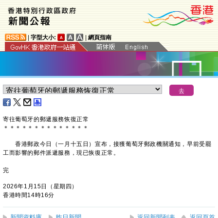
|
字型大小:
|
網頁指南
寄往葡萄牙的郵遞服務恢復正常
＊
＊
＊
＊
＊
＊
＊
＊
＊
＊
＊
＊
＊
＊
​香港郵政今日（一月十五日）宣布，接獲葡萄牙郵政機關通知，早前受罷
工而影響的郵件派遞服務，現已恢復正常。
完
2026年1月15日（星期四）
香港時間14時16分
新聞資料庫
昨日新聞
返回新聞列表
返回頁首