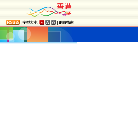
|
字型大小:
|
網頁指南