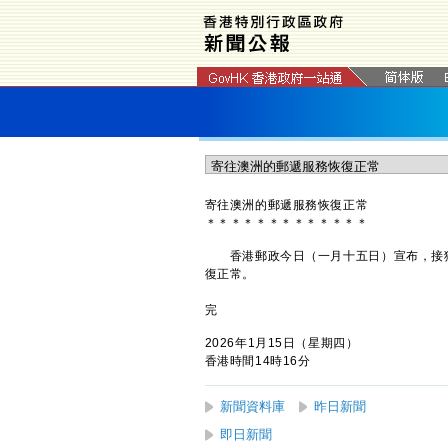
寄往澳洲的郵遞服務恢復正常
＊
＊
＊
＊
＊
＊
＊
＊
＊
＊
＊
＊
＊
​香港郵政今日（一月十五日）宣布，接
復正常。
完
2026年1月15日（星期四）
香港時間14時16分
新聞資料庫
昨日新聞
即日新聞