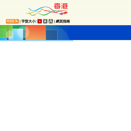
|
字型大小:
|
網頁指南