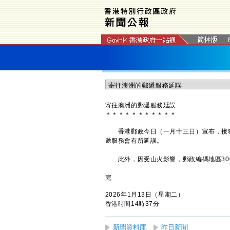
寄往澳洲的郵遞服務延誤
＊
＊
＊
＊
＊
＊
＊
＊
＊
＊
＊
香港郵政今日（一月十三日）宣布，接獲澳洲
遞服務會有所延誤。
此外，因受山火影響，郵政編碼地區3000
完
2026年1月13日（星期二）
香港時間14時37分
新聞資料庫
昨日新聞