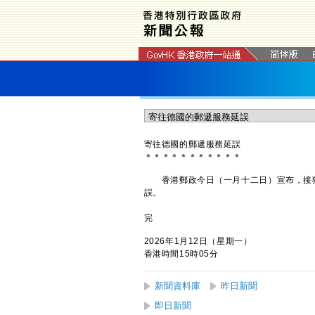
寄往德國的郵遞服務延誤
＊
＊
＊
＊
＊
＊
＊
＊
＊
＊
＊
​香港郵政今日（一月十二日）宣布，接
誤。
完
2026年1月12日（星期一）
香港時間15時05分
新聞資料庫
昨日新聞
即日新聞