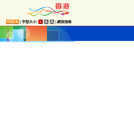
|
字型大小:
|
網頁指南