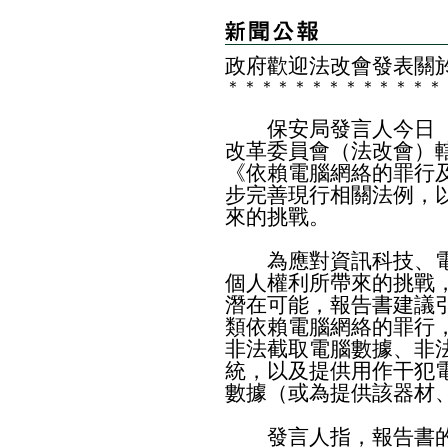
政府歡迎法改會發表關
＊
＊
＊
＊
＊
＊
＊
＊
＊
＊
＊
＊
＊
​保安局發言人今日（
改革委員會（法改會）
《依賴電腦網絡的罪行
步完善現行相關法例，
來的挑戰。
為應對資訊科技、電
個人權利所帶來的挑戰
潛在可能，報告書建議
類依賴電腦網絡的罪行
非法截取電腦數據、非
統，以及提供用作干犯
數據（或為提供該器材
發言人指，報告書的