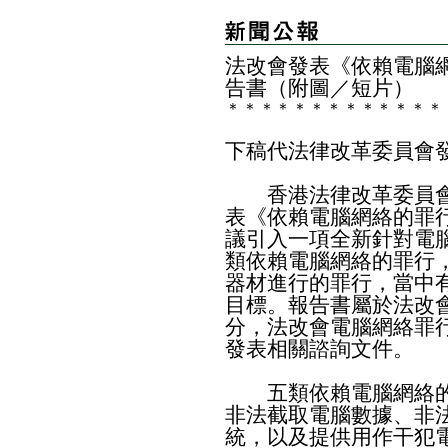
法改會發表《依賴電腦
告書（附圖／短片）
＊
＊
＊
＊
＊
＊
＊
＊
＊
＊
＊
＊
＊
下稿代法律改革委員會
香港法律改革委員會
表《依賴電腦網絡的罪
議引入一項全新針對電
類依賴電腦網絡的罪行
器材進行的罪行，當中
目標。報告書屬於法改
分，法改會電腦網絡罪
發表相關諮詢文件。
五類依賴電腦網絡的
非法截取電腦數據、非
統，以及提供用作干犯