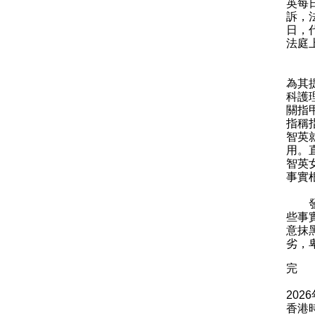
英每
訴，
日，
法庭
「懲
為其
科護
關指
指稱
智英
用。
智英
事實
發言
些事
意抹
劣，
完
202
香港時