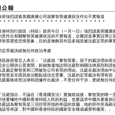
政府強烈譴責英國廣播公司就黎智英健康狀況作出不實報道
＊
＊
＊
＊
＊
＊
＊
＊
＊
＊
＊
＊
＊
＊
＊
＊
＊
＊
＊
＊
＊
＊
＊
＊
＊
港特別行政區（特區）政府今日（一月一日）強烈譴責英國廣
刻意作出有關黎智英健康狀況的不實報道，企圖捏造事實誤導公
黎智英塑造悲情形象，目的是掩飾其作惡多端並被法庭定罪的事
的定罪裁決絕無任何政治考慮
政府發言人表示：「法庭就『黎智英案』頒下的裁決理由長達
完全公開供公眾查閱，鉅細無遺地説明法庭對相關法律原則和證
以及裁定黎智英和三間被告公司有罪的理由。法庭在裁決理由中
黎智英並非因其政治觀點或信念受審。法庭的定罪裁決有理有節
法庭嚴格依照法律和證據作出裁決，不受任何干涉，更絕無任何
」
庭指出，不論在《香港國安法》實施前或後，黎智英的唯一
即使要犧牲中國和香港特區人民的利益，也要謀求中國共產黨倒
法庭認為黎智英是三項控罪所指的串謀的首腦，他的所作所為顯
施該等串謀，對中國和香港特區的國家安全構成威脅和傷害。」