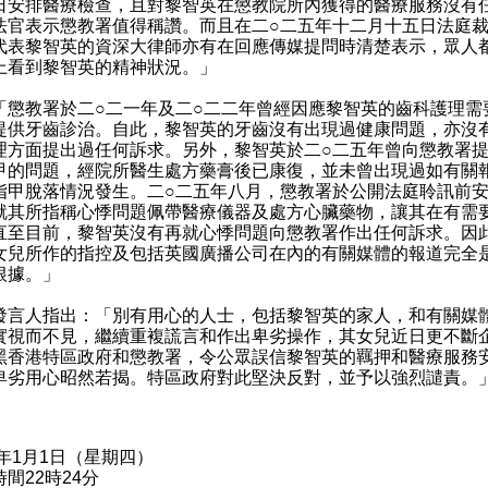
日安排醫療檢查，且對黎智英在懲教院所內獲得的醫療服務沒有
法官表示懲教署值得稱讚。而且在二○二五年十二月十五日法庭
代表黎智英的資深大律師亦有在回應傳媒提問時清楚表示，眾人
上看到黎智英的精神狀況。」
教署於二○二一年及二○二二年曾經因應黎智英的齒科護理需
提供牙齒診治。自此，黎智英的牙齒沒有出現過健康問題，亦沒
理方面提出過任何訴求。另外，黎智英於二○二五年曾向懲教署
甲的問題，經院所醫生處方藥膏後已康復，並未曾出現過如有關
指甲脫落情況發生。二○二五年八月，懲教署於公開法庭聆訊前
就其所指稱心悸問題佩帶醫療儀器及處方心臟藥物，讓其在有需
直至目前，黎智英沒有再就心悸問題向懲教署作出任何訴求。因
女兒所作的指控及包括英國廣播公司在內的有關媒體的報道完全
根據。」
人指出：「別有用心的人士，包括黎智英的家人，和有關媒
實視而不見，繼續重複謊言和作出卑劣操作，其女兒近日更不斷
黑香港特區政府和懲教署，令公眾誤信黎智英的羈押和醫療服務
卑劣用心昭然若揭。特區政府對此堅決反對，並予以強烈譴責。
6年1月1日（星期四）
間22時24分