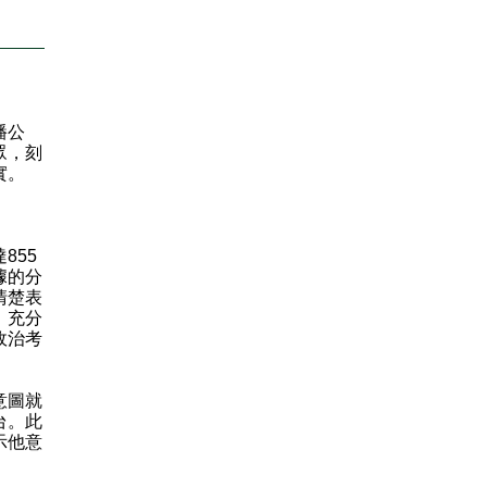
播公
眾，刻
實。
855
據的分
清楚表
，充分
政治考
意圖就
台。此
示他意