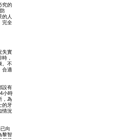
必究的
明防
景的人
，完全
況失實
排時，
康。不
、合適
都設有
4小時
所，為
士的牙
如情況
已向
為黎智