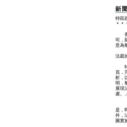
特區
＊
＊
​香
司，
意為
法庭
特區
頁，
析，
明，
展現
慮。
「法
是，
外，
圖實