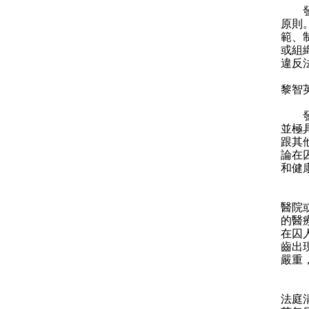
發言
原則
範、
或組
違反
黎智
發言
並極
跟其
論在
和健
「黎
醫院
的醫
在囚
齒出
嚴重
「在
法庭