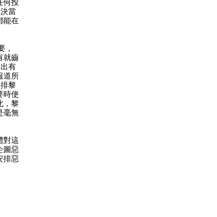
任何投
裁決當
都能在
要，
有就齒
提出有
報道所
安排黎
要時使
此，黎
是毫無
體對這
企圖惡
安排惡
」