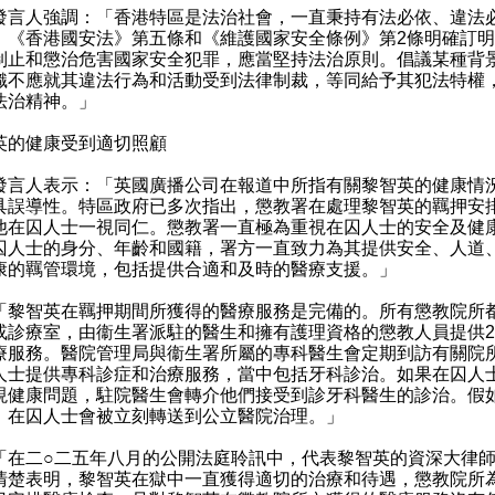
人強調：「香港特區是法治社會，一直秉持有法必依、違法
。《香港國安法》第五條和《維護國家安全條例》第2條明確訂
制止和懲治危害國家安全犯罪，應當堅持法治原則。倡議某種背
織不應就其違法行為和活動受到法律制裁，等同給予其犯法特權
法治精神。」
英的健康受到適切照顧
人表示：「英國廣播公司在報道中所指有關黎智英的健康情
具誤導性。特區政府已多次指出，懲教署在處理黎智英的羈押安
他在囚人士一視同仁。懲教署一直極為重視在囚人士的安全及健
囚人士的身分、年齡和國籍，署方一直致力為其提供安全、人道
康的羈管環境，包括提供合適和及時的醫療支援。」
智英在羈押期間所獲得的醫療服務是完備的。所有懲教院所
或診療室，由衞生署派駐的醫生和擁有護理資格的懲教人員提供2
療服務。醫院管理局與衞生署所屬的專科醫生會定期到訪有關院
人士提供專科診症和治療服務，當中包括牙科診治。如果在囚人
現健康問題，駐院醫生會轉介他們接受到診牙科醫生的診治。假
，在囚人士會被立刻轉送到公立醫院治理。」
二○二五年八月的公開法庭聆訊中，代表黎智英的資深大律師
清楚表明，黎智英在獄中一直獲得適切的治療和待遇，懲教院所