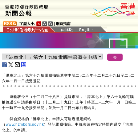
|
字型大小:
|
網頁指南
「港車北上」第六十九輪電腦抽籤遞交申請二○二五年十二月二十九日至二○二
六年一月一日接受登記
＊
＊
＊
＊
＊
＊
＊
＊
＊
＊
＊
＊
＊
＊
＊
＊
＊
＊
＊
＊
＊
＊
＊
＊
＊
＊
＊
＊
＊
＊
＊
＊
＊
＊
＊
運輸署今日（十二月二十八日）提醒市民，「港車北上」第六十九輪電腦
抽籤遞交申請將由明日（十二月二十九日）上午十時至二○二六年一月一日晚上
十一時五十九分接受登記，並於一月二日公布抽籤結果。
符合資格的「港車北上」申請人可透過指定網站
（
www.hzmbqfs.gov.hk
）登記電腦抽籤。中籤者須在指定時間內遞交「港車
北上」的申請。