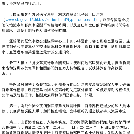
處，換乘皇巴前往深圳。
市民及旅客可透過保安局的一站式過關資訊平台「口岸通」
（
www.sb.gov.hk/chi/bwt/status.html?type=outbound
），取得各陸路邊境
管制站旅客和私家車過關平均輪候時間，以及金巴和皇巴的平均輪候時間等有
用資訊，以便計劃行程及減省等候時間。
運輸署的緊急事故交通協調中心二十四小時運作，密切監察全港各區、邊
境管制站和主要車站的交通情況和公共運輸服務，適時採取措施，應對服務需
求，並透過各種渠道發放最新的交通消息。
發言人指：「是次落實特別通關安排，便利兩地居民雙向奔赴，實有賴廣
東省和深圳市的領導和相關部門的全力支持和配合，反映港深合作高效緊
密。」
特區政府會密切監察情況，有需要時作出迅速應變及靈活調配人手，確保
口岸運作暢順。政府已為過關人流高峰期制定額外預案，並做好應對各種情況
的準備及防控工作。相關政策局和部門已作出以下部署。
第一，為配合除夕夜個別口岸延長通關時間，口岸部門已減少前線人員休
假，以便彈性調配人手，加開檢查櫃枱、臨時櫃枱及通道以疏導人流及車流。
第二，由香港警務處、入境事務處、香港海關及相關部門組成的跨部門聯
合指揮中心，將於二○二五年十二月三十一日至二○二六年一月四日期間啓動，
實時監察口岸現場情況及定時向節慶安排跨部門工作小組匯報，並與內地口岸