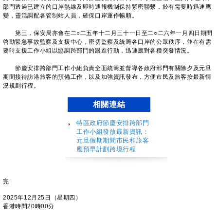
部門透過已建立的口岸熱線及即時通報機制保持緊密聯繫，於有需要時迅速應
變，靈活調配各管制站人員，確保口岸運作暢順。
第三，保安局亦會在二○二五年十二月三十一日至二○二六年一月四日期間
啓動緊急事故監察及支援中心，密切監察及統籌各口岸的公眾秩序，並在有需
要時支援工作小組以協調跨部門的跟進行動，迅速應對各種突發情況。
​ 節慶安排跨部門工作小組負責全面統籌並督導各政府部門有關除夕及元旦
期間接待訪港旅客的預備工作，以及加強資訊發布，方便市民及旅客按最新情
況規劃行程。
相關連結
特區政府節慶安排跨部門
工作小組發放最新資訊：
元旦假期期間市民和旅客
應預早計劃跨境行程
完
2025年12月25日（星期四）
香港時間20時00分