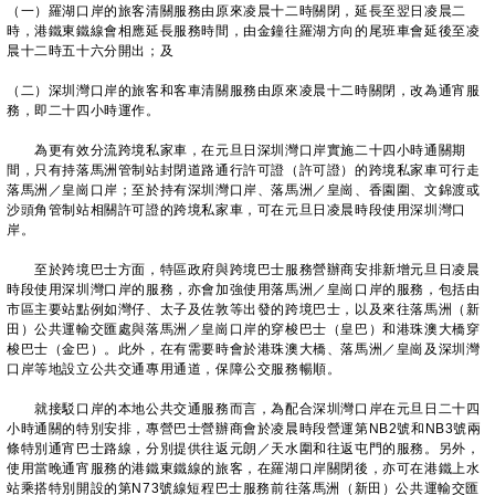
（一）羅湖口岸的旅客清關服務由原來凌晨十二時關閉，延長至翌日凌晨二
時，港鐵東鐵線會相應延長服務時間，由金鐘往羅湖方向的尾班車會延後至凌
晨十二時五十六分開出；及
（二）深圳灣口岸的旅客和客車清關服務由原來凌晨十二時關閉，改為通宵服
務，即二十四小時運作。
為更有效分流跨境私家車，在元旦日深圳灣口岸實施二十四小時通關期
間，只有持落馬洲管制站封閉道路通行許可證（許可證）的跨境私家車可行走
落馬洲／皇崗口岸；至於持有深圳灣口岸、落馬洲／皇崗、香園圍、文錦渡或
沙頭角管制站相關許可證的跨境私家車，可在元旦日凌晨時段使用深圳灣口
岸。
至於跨境巴士方面，特區政府與跨境巴士服務營辦商安排新增元旦日凌晨
時段使用深圳灣口岸的服務，亦會加強使用落馬洲／皇崗口岸的服務，包括由
市區主要站點例如灣仔、太子及佐敦等出發的跨境巴士，以及來往落馬洲（新
田）公共運輸交匯處與落馬洲／皇崗口岸的穿梭巴士（皇巴）和港珠澳大橋穿
梭巴士（金巴）。此外，在有需要時會於港珠澳大橋、落馬洲／皇崗及深圳灣
口岸等地設立公共交通專用通道，保障公交服務暢順。
就接駁口岸的本地公共交通服務而言，為配合深圳灣口岸在元旦日二十四
小時通關的特別安排，專營巴士營辦商會於凌晨時段營運第NB2號和NB3號兩
條特別通宵巴士路線，分別提供往返元朗／天水圍和往返屯門的服務。另外，
使用當晚通宵服務的港鐵東鐵線的旅客，在羅湖口岸關閉後，亦可在港鐵上水
站乘搭特別開設的第N73號線短程巴士服務前往落馬洲（新田）公共運輸交匯