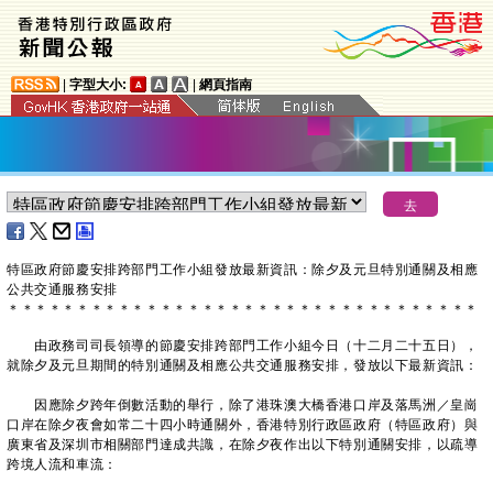
|
字型大小:
|
網頁指南
特區政府節慶安排跨部門工作小組發放最新資訊：除夕及元旦特別通關及相應
公共交通服務安排
＊
＊
＊
＊
＊
＊
＊
＊
＊
＊
＊
＊
＊
＊
＊
＊
＊
＊
＊
＊
＊
＊
＊
＊
＊
＊
＊
＊
＊
＊
＊
＊
＊
＊
由政務司司長領導的節慶安排跨部門工作小組今日（十二月二十五日），
就除夕及元旦期間的特別通關及相應公共交通服務安排，發放以下最新資訊：
因應除夕跨年倒數活動的舉行，除了港珠澳大橋香港口岸及落馬洲／皇崗
口岸在除夕夜會如常二十四小時通關外，香港特別行政區政府（特區政府）與
廣東省及深圳市相關部門達成共識，在除夕夜作出以下特別通關安排，以疏導
跨境人流和車流：