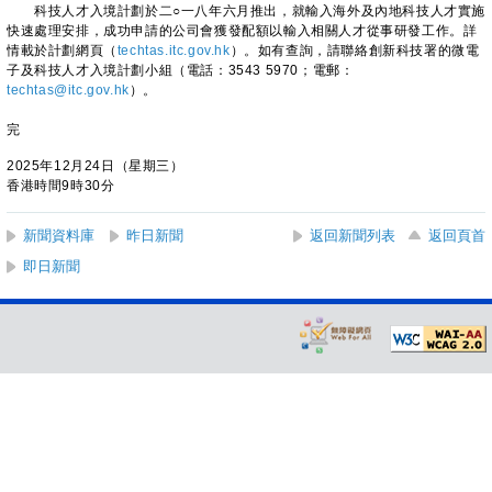
科技人才入境計劃於二○一八年六月推出，就輸入海外及內地科技人才實施
快速處理安排，成功申請的公司會獲發配額以輸入相關人才從事研發工作。詳
情載於計劃網頁（
techtas.itc.gov.hk
）。如有查詢，請聯絡創新科技署的微電
子及科技人才入境計劃小組（電話：3543 5970；電郵：
techtas@itc.gov.hk
）。
完
2025年12月24日（星期三）
香港時間9時30分
新聞資料庫
昨日新聞
返回新聞列表
返回頁首
即日新聞