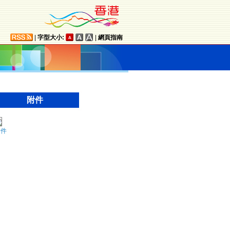
|
字型大小:
|
網頁指南
附件
附件