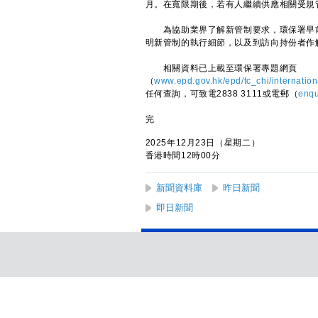
月。在寬限期後，若有人繼續供應相關受規
為協助業界了解新管制要求，環保署早前
明新管制的執行細節，以及到訪向持份者作
相關資料已上載至環保署專題網頁
（
www.epd.gov.hk/epd/tc_chi/internatio
任何查詢，可致電2838 3111或電郵（
enqu
完
2025年12月23日（星期二）
香港時間12時00分
新聞資料庫
昨日新聞
即日新聞