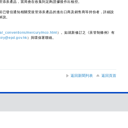
管添汞產品，當局會在收集到足夠證據後作出檢控。
已發信通知相關受規管添汞產品的進出口商及銷售商等持份者，詳細說
解說。
nal_conventions/mercury/mco.html
）。如就新修訂之《汞管制條例》有
iry@epd.gov.hk
）與環保署聯絡。
返回新聞列表
返回頁首