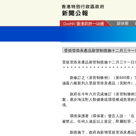
受規管添汞產品新管制措施十二月三十一日
＊
＊
＊
＊
＊
＊
＊
＊
＊
＊
＊
＊
＊
＊
＊
＊
＊
＊
＊
新修訂之《汞管制條例》（第640章）下
涵蓋八種新列入受規管添汞產品（見附件）
政府在今年六月完成修訂《汞管制條例》
案，逐步淘汰對人類健康或環境構成危害的
境。
環境保護署（環保署）發言人說：「在《
被禁止。任何人違反以上規定，即屬犯罪，
新措施下，政府為新增受規管添汞產品的