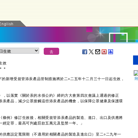
生效
＊
＊
的新增受規管添汞產品管制措施將於二○二五年十二月三十一日起生效，
。
，以落實《關於汞的水俁公約》締約方大會第四次會議上通過的修正
添汞產品，減少公眾接觸這些添汞產品的機會，以保障公眾健康及保護環
條例》修訂生效後，相關受規管添汞產品的製造、進口、出口及供應將
一經定罪，最高可判處罰款五萬元及監禁一年。」
供應設定寬限期（不適用於相關產品的製造及進出口）至二○二九年一