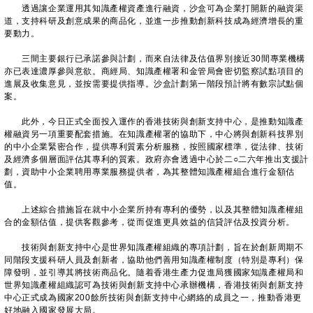
透過讓企業運用其知識產權資產進行融資，沙盒可為企業打開新的融資渠
道，支持科研及創意成果的商品化，並進一步推動創新科技成為經濟增長的重
要動力。
三間主要銀行已承諾參與計劃，而來自法律及估值界別接近30間專業機構
亦已表達濃厚參與意欲。商經局、知識產權署和金管局會密切監察試點項目的
進展及收集意見，並按需要提供指導。沙盒計劃第一階段預計將有數宗試點個
案。
此外，今日正式全面投入運作的香港技術與創新支持中心，是推動知識產
權融資另一項重要配套措施。在知識產權署的協助下，中心將與創新科技界別
的中小企業緊密合作，提供專利質素分析服務，按照國家標準，從法律、技術
及經濟多個層面評估其專利的質素。政府亦會透過中心於二○二六年推出支援計
劃，資助中小企業聘用專業服務提供者，為其整體知識產權組合進行金額估
值。
上述綜合措施旨在就中小企業所持有專利的優勢，以及其整體知識產權組
合的金額估值，提供客觀參考，從而促進更具效益的信貸評估及投資分析。
​
技術與創新支持中心是世界知識產權組織的專項計劃，旨在於創新周期不
同階段支援科研人員及創新者，協助他們善用知識產權制度（特別是專利）保
障發明，並引導其將技術商品化。隨着香港生產力促進局獲國家知識產權局和
世界知識產權組織認可為技術與創新支持中心承辦機構，香港技術與創新支持
中心正式成為國家200餘所技術與創新支持中心網絡的成員之一，推動香港更
好地融入國家發展大局。