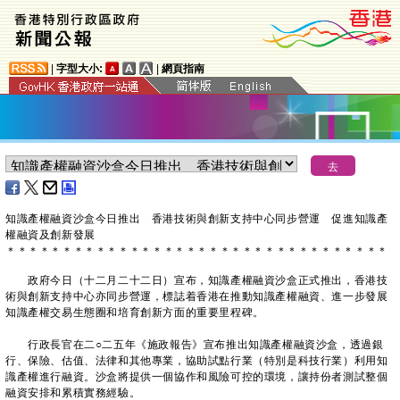
|
字型大小:
|
網頁指南
知識產權融資沙盒今日推出 香港技術與創新支持中心同步營運 促進知識產
權融資及創新發展
＊
＊
＊
＊
＊
＊
＊
＊
＊
＊
＊
＊
＊
＊
＊
＊
＊
＊
＊
＊
＊
＊
＊
＊
＊
＊
＊
＊
＊
＊
＊
＊
＊
＊
政府今日（十二月二十二日）宣布，知識產權融資沙盒正式推出，香港技
術與創新支持中心亦同步營運，標誌着香港在推動知識產權融資、進一步發展
知識產權交易生態圈和培育創新方面的重要里程碑。
行政長官在二○二五年《施政報告》宣布推出知識產權融資沙盒，透過銀
行、保險、估值、法律和其他專業，協助試點行業（特別是科技行業）利用知
識產權進行融資。沙盒將提供一個協作和風險可控的環境，讓持份者測試整個
融資安排和累積實務經驗。