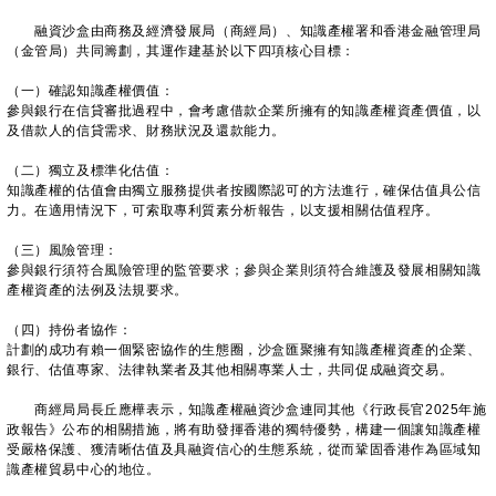
融資沙盒由商務及經濟發展局（商經局）、知識產權署和香港金融管理局
（金管局）共同籌劃，其運作建基於以下四項核心目標：
（一）確認知識產權價值：
參與銀行在信貸審批過程中，會考慮借款企業所擁有的知識產權資產價值，以
及借款人的信貸需求、財務狀況及還款能力。
（二）獨立及標準化估值：
知識產權的估值會由獨立服務提供者按國際認可的方法進行，確保估值具公信
力。在適用情況下，可索取專利質素分析報告，以支援相關估值程序。
（三）風險管理：
參與銀行須符合風險管理的監管要求；參與企業則須符合維護及發展相關知識
產權資產的法例及法規要求。
（四）持份者協作：
計劃的成功有賴一個緊密協作的生態圈，沙盒匯聚擁有知識產權資產的企業、
銀行、估值專家、法律執業者及其他相關專業人士，共同促成融資交易。
商經局局長丘應樺表示，知識產權融資沙盒連同其他《行政長官2025年施
政報告》公布的相關措施，將有助發揮香港的獨特優勢，構建一個讓知識產權
受嚴格保護、獲清晰估值及具融資信心的生態系統，從而鞏固香港作為區域知
識產權貿易中心的地位。