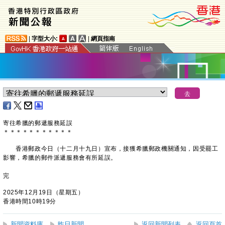
|
字型大小:
|
網頁指南
寄往希臘的郵遞服務延誤
＊
＊
＊
＊
＊
＊
＊
＊
＊
＊
＊
​香港郵政今日（十二月十九日）宣布，接獲希臘郵政機關通知，因受罷工
影響，希臘的郵件派遞服務會有所延誤。
完
2025年12月19日（星期五）
香港時間10時19分
新聞資料庫
昨日新聞
返回新聞列表
返回頁首