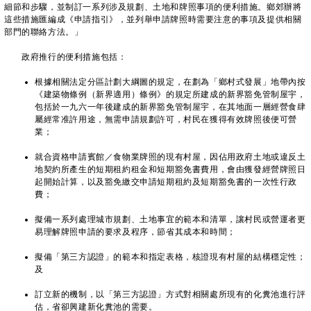
細節和步驟，並制訂一系列涉及規劃、土地和牌照事項的便利措施。鄉郊辦將
這些措施匯編成《申請指引》，並列舉申請牌照時需要注意的事項及提供相關
部門的聯絡方法。」
政府推行的便利措施包括：
根據相關法定分區計劃大綱圖的規定，在劃為「鄉村式發展」地帶內按
《建築物條例（新界適用）條例》的規定所建成的新界豁免管制屋宇，
包括於一九六一年後建成的新界豁免管制屋宇，在其地面一層經營食肆
屬經常准許用途，無需申請規劃許可，村民在獲得有效牌照後便可營
業；
就合資格申請賓館／食物業牌照的現有村屋，因佔用政府土地或違反土
地契約所產生的短期租約租金和短期豁免書費用，會由獲發經營牌照日
起開始計算，以及豁免繳交申請短期租約及短期豁免書的一次性行政
費；
擬備一系列處理城市規劃、土地事宜的範本和清單，讓村民或營運者更
易理解牌照申請的要求及程序，節省其成本和時間；
擬備「第三方認證」的範本和指定表格，核證現有村屋的結構穩定性；
及
訂立新的機制，以「第三方認證」方式對相關處所現有的化糞池進行評
估，省卻興建新化糞池的需要。