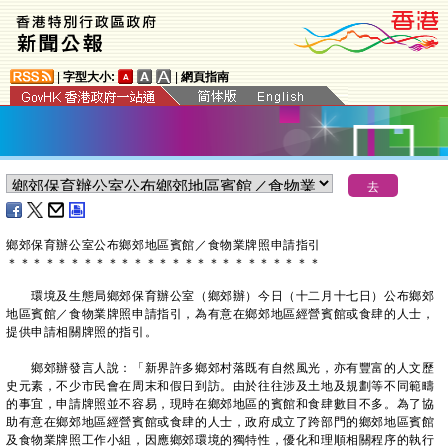
|
字型大小:
|
網頁指南
鄉郊保育辦公室公布鄉郊地區賓館／食物業牌照申請指引
＊
＊
＊
＊
＊
＊
＊
＊
＊
＊
＊
＊
＊
＊
＊
＊
＊
＊
＊
＊
＊
＊
＊
＊
＊
環境及生態局鄉郊保育辦公室（鄉郊辦）今日（十二月十七日）公布鄉郊
地區賓館／食物業牌照申請指引，為有意在鄉郊地區經營賓館或食肆的人士，
提供申請相關牌照的指引。
鄉郊辦發言人說：「新界許多鄉郊村落既有自然風光，亦有豐富的人文歷
史元素，不少市民會在周末和假日到訪。由於往往涉及土地及規劃等不同範疇
的事宜，申請牌照並不容易，現時在鄉郊地區的賓館和食肆數目不多。為了協
助有意在鄉郊地區經營賓館或食肆的人士，政府成立了跨部門的鄉郊地區賓館
及食物業牌照工作小組，因應鄉郊環境的獨特性，優化和理順相關程序的執行