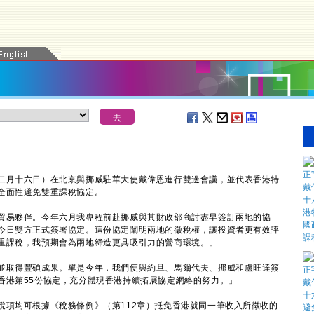
二月十六日）在北京與挪威駐華大使戴偉恩進行雙邊會議，並代表香港特
全面性避免雙重課稅協定。
易夥伴。今年六月我專程前赴挪威與其財政部商討盡早簽訂兩地的協
今日雙方正式簽署協定。這份協定闡明兩地的徵稅權，讓投資者更有效評
重課稅，我預期會為兩地締造更具吸引力的營商環境。」
取得豐碩成果。單是今年，我們便與約旦、馬爾代夫、挪威和盧旺達簽
香港第55份協定，充分體現香港持續拓展協定網絡的努力。」
均可根據《稅務條例》（第112章）抵免香港就同一筆收入所徵收的