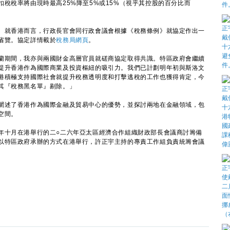
稅稅率將由現時最高25%降至5%或15%（視乎其控股的百分比而
就香港而言，行政長官會同行政會議會根據《稅務條例》就協定作出一
省覽。協定詳情載於
稅務局網頁
。
期間，我亦與兩國財金高層官員就磋商協定取得共識。特區政府會繼續
提升香港作為國際商業及投資樞紐的吸引力。我們已計劃明年初與斯洛文
港積極支持國際社會就提升稅務透明度和打擊逃稅的工作也獲得肯定，今
其『稅務黑名單』剔除。」
述了香港作為國際金融及貿易中心的優勢，並探討兩地在金融領域，包
空間。
十月在港舉行的二○二六年亞太區經濟合作組織財政部長會議商討籌備
以特區政府承辦的方式在港舉行，許正宇主持的專責工作組負責統籌會議