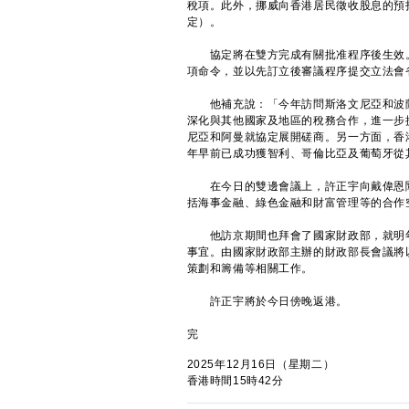
稅項。此外，挪威向香港居民徵收股息的預扣
定）。
協定將在雙方完成有關批准程序後生效。
項命令，並以先訂立後審議程序提交立法會
他補充說：「今年訪問斯洛文尼亞和波蘭
深化與其他國家及地區的稅務合作，進一步
尼亞和阿曼就協定展開磋商。另一方面，香
年早前已成功獲智利、哥倫比亞及葡萄牙從
在今日的雙邊會議上，許正宇向戴偉恩闡
括海事金融、綠色金融和財富管理等的合作
他訪京期間也拜會了國家財政部，就明年
事宜。由國家財政部主辦的財政部長會議將
策劃和籌備等相關工作。
許正宇將於今日傍晚返港。
完
2025年12月16日（星期二）
香港時間15時42分