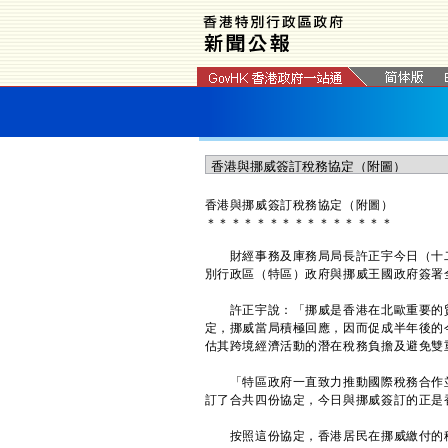
香港與挪威簽訂稅務協定（附圖）
＊
＊
＊
＊
＊
＊
＊
＊
＊
＊
＊
＊
＊
＊
＊
​財經事務及庫務局局長許正宇今日（十
別行政區（特區）政府與挪威王國政府簽署
許正宇說：「挪威是香港在北歐重要的貿
定，挪威當局積極回應，因而促成半年後的
估其跨境經濟活動的潛在稅務負擔及避免雙
「特區政府一直致力推動國際稅務合作並
訂了合共四份協定，今日與挪威簽訂的正是
按照這份協定，香港居民在挪威繳付的稅項