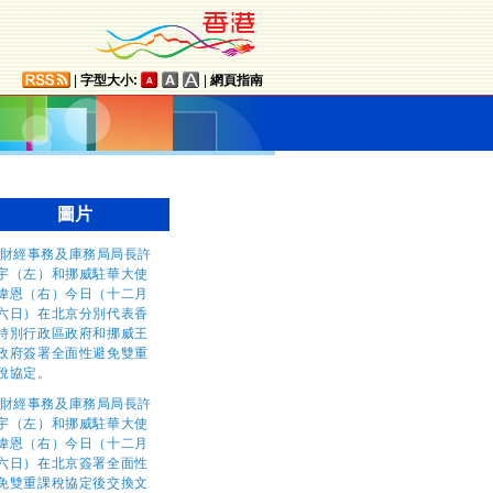
|
字型大小:
|
網頁指南
圖片