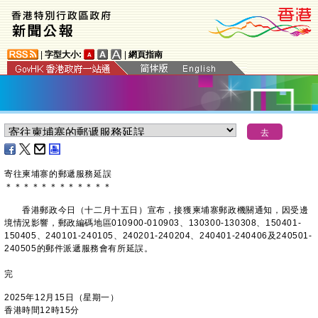
|
字型大小:
|
網頁指南
寄往柬埔寨的郵遞服務延誤
＊
＊
＊
＊
＊
＊
＊
＊
＊
＊
＊
＊
​香港郵政今日（十二月十五日）宣布，接獲柬埔寨郵政機關通知，因受邊
境情況影響，郵政編碼地區010900-010903、130300-130308、150401-
150405、240101-240105、240201-240204、240401-240406及240501-
240505的郵件派遞服務會有所延誤。
完
2025年12月15日（星期一）
香港時間12時15分