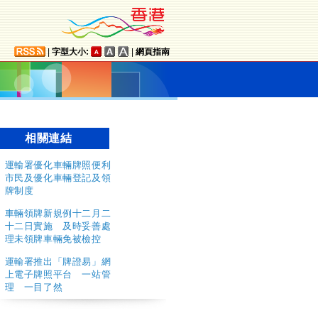
|
字型大小:
|
網頁指南
相關連結
運輸署優化車輛牌照便利
市民及優化車輛登記及領
牌制度
車輛領牌新規例十二月二
十二日實施 及時妥善處
理未領牌車輛免被檢控
運輸署推出「牌證易」網
上電子牌照平台 一站管
理 一目了然