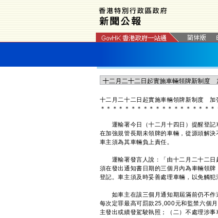
十二月二十二日起實施車輛領牌新制度 加
＊
＊
＊
＊
＊
＊
＊
＊
＊
＊
＊
＊
＊
＊
＊
＊
＊
＊
＊
運輸署今日（十二月十四日）提醒登記車
在加強規管長期未領牌的車輛，從源頭解決
車主須為其車輛負上責任。
運輸署發言人說：「由十二月二十二日起
須在發出通知書日期的三個月內為車輛領牌
登記。車主須及時妥善處理車輛，以免觸犯
如車主在該三個月通知期屆滿前仍不作適當
每次定罪最高可罰款25,000元和監禁六
主發出或續發駕駛執照；（二）不處理涉事