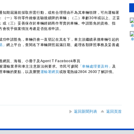
知期屆滿前採取所需行動，或有合理理由不為其車輛領牌，可向運輸署
：（一）等待零件維修送驗後續牌的車輛；（二）車齡30年或以上、正妥
；或（三）妥善保存於車輛經銷商作寄賣的車輛。申請豁免的資格、指
方會視乎個案情況考慮是否批准申請。
功申請豁免，車輛仍會一直登記在其名下，車主須繼續承擔車輛引起的
易」
網上平台，查閱名下車輛牌照屆滿日期、處理各類牌照事務及妥善處
海報、小冊子及Agent T Facebook專頁
醒運輸業界和車主注意新法例要求。市民可參閱
「車輛處理要及時」
及
理車輛的要點，以及瀏覽
運輸署網頁
或致電熱線2804 2600了解詳情。
返回新聞列表
返回頁首