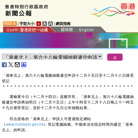
|
字型大小:
|
網頁指南
「港車北上」第六十八輪電腦抽籤遞交申請十二月十五日至十二月十八日接受
登記
＊
＊
＊
＊
＊
＊
＊
＊
＊
＊
＊
＊
＊
＊
＊
＊
＊
＊
＊
＊
＊
＊
＊
＊
＊
＊
＊
＊
＊
＊
＊
＊
＊
＊
運輸署今日（十二月十四日）提醒市民，「港車北上」第六十八輪電腦抽
籤遞交申請將由明日（十二月十五日）上午十時至十二月十八日晚上十一時五
十九分接受登記，並於十二月十九日公布抽籤結果。
符合資格的「港車北上」申請人可透過指定網站
（
www.hzmbqfs.gov.hk
）登記電腦抽籤。中籤者須在指定時間內遞交「港車
北上」的申請。