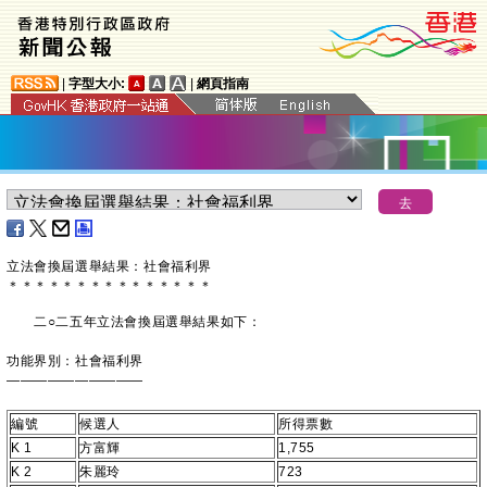
|
字型大小:
|
網頁指南
立法會換屆選舉結果：社會福利界
＊
＊
＊
＊
＊
＊
＊
＊
＊
＊
＊
＊
＊
＊
＊
二○二五年立法會換屆選舉結果如下：
功能界別：社會福利界
——————————
編號
候選人
所得票數
K 1
方富輝
1,755
K 2
朱麗玲
723