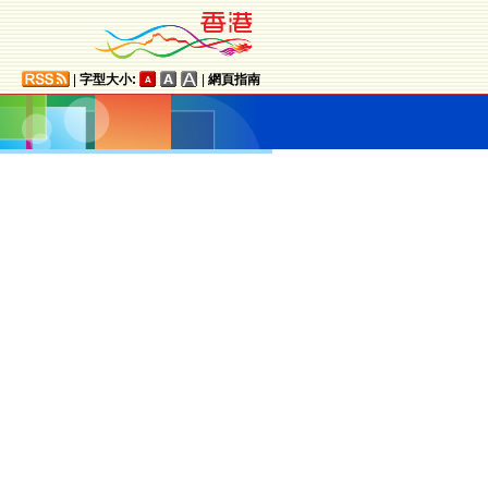
|
字型大小:
|
網頁指南