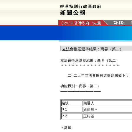
立法會換屆選舉結果：商界（第二）
＊
＊
＊
＊
＊
＊
＊
＊
＊
＊
＊
＊
＊
＊
＊
＊
二○二五年立法會換屆選舉結果如下：
功能界別：商界（第二）
———————————
編號
候選人
P 1
姚祖輝＊
P 2
王紹基
＊當選