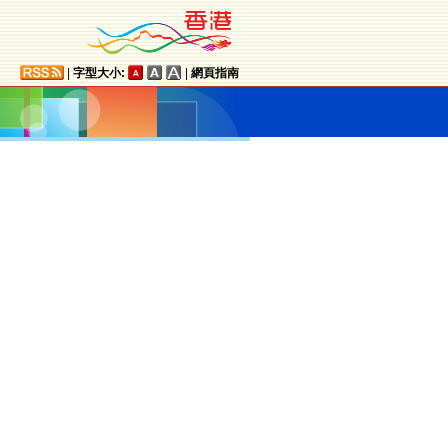
|
字型大小:
|
網頁指南