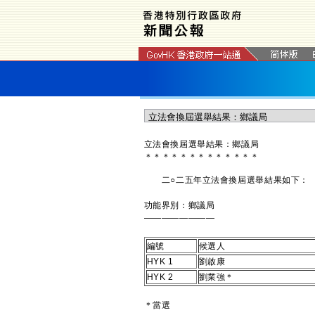
立法會換屆選舉結果：鄉議局
＊
＊
＊
＊
＊
＊
＊
＊
＊
＊
＊
＊
＊
二○二五年立法會換屆選舉結果如下：
功能界別：鄉議局
————————
編號
候選人
HYK 1
劉啟康
HYK 2
劉業強＊
＊當選