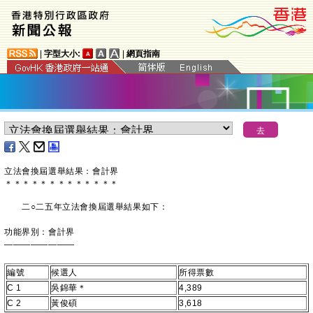
|
字型大小:
|
網頁指南
立法會換屆選舉結果：會計界
＊
＊
＊
＊
＊
＊
＊
＊
＊
＊
＊
＊
＊
二○二五年立法會換屆選舉結果如下：
功能界別：會計界
————————
編號
候選人
所得票數
C 1
吳錦華＊
4,389
C 2
黃俊碩
3,618