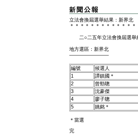
立法會換屆選舉結果：新界北
＊
＊
＊
＊
＊
＊
＊
＊
＊
＊
＊
＊
＊
二○二五年立法會換屆選舉
地方選區：新界北
————————
編號
候選人
1
譚鎮國＊
2
曾勁聰
3
沈豪傑
4
廖子聰
5
姚銘＊
＊當選
完