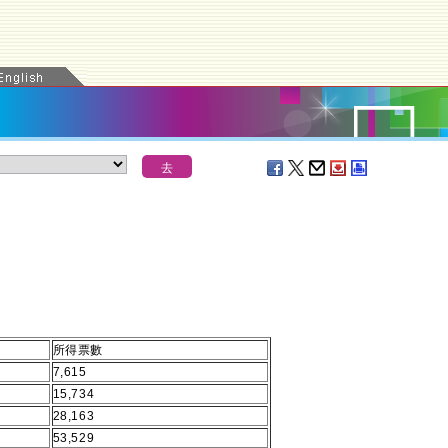
所得票數
7,615
15,734
28,163
53,529