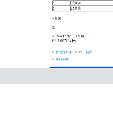
5
丘燿誠
6
譚莉儀
＊當選
完
2025年12月8日（星期一）
香港時間7時18分
新聞資料庫
昨日新聞
即日新聞