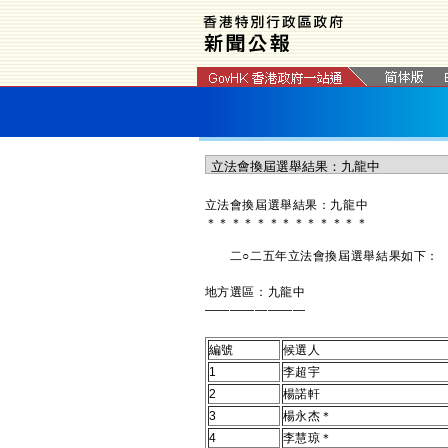
立法會換屆選舉結果：九龍中
＊
＊
＊
＊
＊
＊
＊
＊
＊
＊
＊
＊
＊
二○二五年立法會換屆選舉結果如下：
地方選區：九龍中
————————
編號
候選人
1
李超宇
2
楊諾軒
3
楊永杰＊
4
李慧琼＊