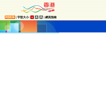
|
字型大小:
|
網頁指南