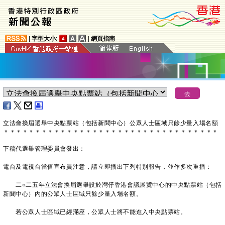
|
字型大小:
|
網頁指南
立法會換屆選舉中央點票站（包括新聞中心）公眾人士區域只餘少量入場名額
＊
＊
＊
＊
＊
＊
＊
＊
＊
＊
＊
＊
＊
＊
＊
＊
＊
＊
＊
＊
＊
＊
＊
＊
＊
＊
＊
＊
＊
＊
＊
＊
＊
＊
下稿代選舉管理委員會發出：
電台及電視台當值宣布員注意，請立即播出下列特別報告，並作多次重播：
二○二五年立法會換屆選舉設於灣仔香港會議展覽中心的中央點票站（包括
新聞中心）內的公眾人士區域只餘少量入場名額。
若公眾人士區域已經滿座，公眾人士將不能進入中央點票站。