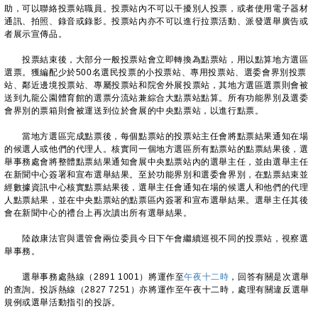
助，可以聯絡投票站職員。投票站內不可以干擾別人投票，或者使用電子器材
通訊、拍照、錄音或錄影。投票站內亦不可以進行拉票活動、派發選舉廣告或
者展示宣傳品。
投票結束後，大部分一般投票站會立即轉換為點票站，用以點算地方選區
選票。獲編配少於500名選民投票的小投票站、專用投票站、選委會界別投票
站、鄰近邊境投票站、專屬投票站和院舍外展投票站，其地方選區選票則會被
送到九龍公園體育館的選票分流站兼綜合大點票站點算。所有功能界別及選委
會界別的票箱則會被運送到位於會展的中央點票站，以進行點票。
當地方選區完成點票後，每個點票站的投票站主任會將點票結果通知在場
的候選人或他們的代理人。核實同一個地方選區所有點票站的點票結果後，選
舉事務處會將整體點票結果通知會展中央點票站內的選舉主任，並由選舉主任
在新聞中心簽署和宣布選舉結果。至於功能界別和選委會界別，在點票結束並
經數據資訊中心核實點票結果後，選舉主任會通知在場的候選人和他們的代理
人點票結果，並在中央點票站的點票區內簽署和宣布選舉結果。選舉主任其後
會在新聞中心的禮台上再次讀出所有選舉結果。
陸啟康法官與選管會兩位委員今日下午會繼續巡視不同的投票站，視察選
舉事務。
選舉事務處熱線（2891 1001）將運作至
午夜十二時
，回答有關是次選舉
的查詢。投訴熱線（2827 7251）亦將運作至午夜十二時，處理有關違反選舉
規例或選舉活動指引的投訴。