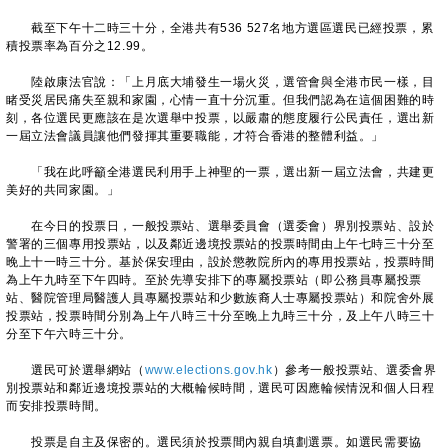
截至下午十二時三十分，全港共有536 527名地方選區選民已經投票，累
積投票率為百分之12.99。
陸啟康法官說：「上月底大埔發生一場火災，選管會與全港市民一樣，目
睹受災居民痛失至親和家園，心情一直十分沉重。但我們認為在這個困難的時
刻，各位選民更應該在是次選舉中投票，以嚴肅的態度履行公民責任，選出新
一屆立法會議員讓他們發揮其重要職能，才符合香港的整體利益。」
「我在此呼籲全港選民利用手上神聖的一票，選出新一屆立法會，共建更
美好的共同家園。」
在今日的投票日，一般投票站、選舉委員會（選委會）界別投票站、設於
警署的三個專用投票站，以及鄰近邊境投票站的投票時間由上午七時三十分至
晚上十一時三十分。基於保安理由，設於懲教院所內的專用投票站，投票時間
為上午九時至下午四時。至於先導安排下的專屬投票站（即公務員專屬投票
站、醫院管理局醫護人員專屬投票站和少數族裔人士專屬投票站）和院舍外展
投票站，投票時間分別為上午八時三十分至晚上九時三十分，及上午八時三十
分至下午六時三十分。
選民可於選舉網站（
www.elections.gov.hk
）參考一般投票站、選委會界
別投票站和鄰近邊境投票站的大概輪候時間，選民可因應輪候情況和個人日程
而安排投票時間。
投票是自主及保密的。選民須於投票間內親自填劃選票。如選民需要協