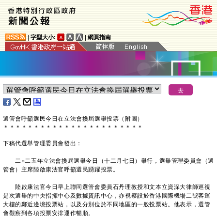
|
字型大小:
|
網頁指南
選管會呼籲選民今日在立法會換屆選舉投票（附圖）
＊
＊
＊
＊
＊
＊
＊
＊
＊
＊
＊
＊
＊
＊
＊
＊
＊
＊
＊
＊
＊
＊
＊
下稿代選舉管理委員會發出：
二○二五年立法會換屆選舉今日（十二月七日）舉行，選舉管理委員會（選
管會）主席陸啟康法官呼籲選民踴躍投票。
陸啟康法官今日早上聯同選管會委員石丹理教授和文本立資深大律師巡視
是次選舉的中央指揮中心及數據資訊中心，亦視察設於香港國際機場二號客運
大樓的鄰近邊境投票站，以及分別位於不同地區的一般投票站。他表示，選管
會觀察到各項投票安排運作暢順。