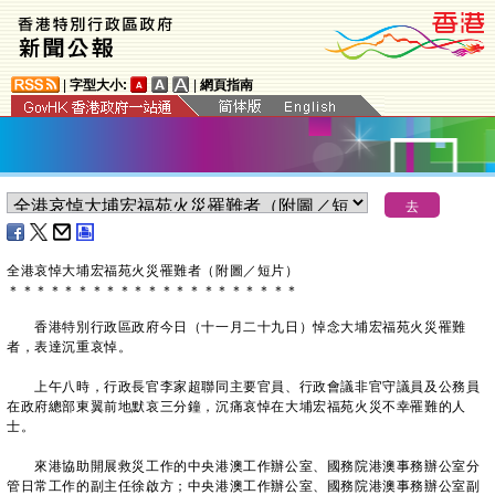
|
字型大小:
|
網頁指南
全港哀悼大埔宏福苑火災罹難者（附圖／短片）
＊
＊
＊
＊
＊
＊
＊
＊
＊
＊
＊
＊
＊
＊
＊
＊
＊
＊
＊
＊
＊
香港特別行政區政府今日（十一月二十九日）悼念大埔宏福苑火災罹難
者，表達沉重哀悼。
上午八時，行政長官李家超聯同主要官員、行政會議非官守議員及公務員
在政府總部東翼前地默哀三分鐘，沉痛哀悼在大埔宏福苑火災不幸罹難的人
士。
來港協助開展救災工作的中央港澳工作辦公室、國務院港澳事務辦公室分
管日常工作的副主任徐啟方；中央港澳工作辦公室、國務院港澳事務辦公室副