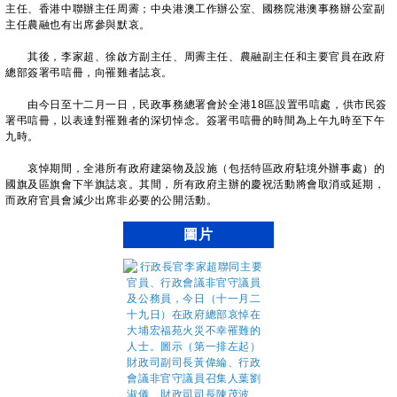
主任、香港中聯辦主任周霽；中央港澳工作辦公室、國務院港澳事務辦公室副
主任農融也有出席參與默哀。
其後，李家超、徐啟方副主任、周霽主任、農融副主任和主要官員在政府
總部簽署弔唁冊，向罹難者誌哀。
由今日至十二月一日，民政事務總署會於全港18區設置弔唁處，供市民簽
署弔唁冊，以表達對罹難者的深切悼念。簽署弔唁冊的時間為上午九時至下午
九時。
哀悼期間，全港所有政府建築物及設施（包括特區政府駐境外辦事處）的
國旗及區旗會下半旗誌哀。其間，所有政府主辦的慶祝活動將會取消或延期，
而政府官員會減少出席非必要的公開活動。
圖片