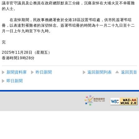
議非官守議員及公務員在政府總部默哀三分鐘，沉痛哀悼在大埔火災不幸罹難
的人士。
在哀悼期間，民政事務總署會於全港18區設置弔唁處，供市民簽署弔唁
冊，以表達對罹難者的深切悼念。簽署弔唁冊的時間為十一月二十九日至十二
月一日上午九時至下午九時。
完
2025年11月28日（星期五）
香港時間19時28分
新聞資料庫
昨日新聞
返回新聞列表
返回頁首
即日新聞