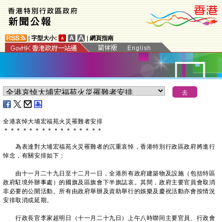
|
字型大小:
|
網頁指南
全港哀悼大埔宏福苑火災罹難者安排
＊
＊
＊
＊
＊
＊
＊
＊
＊
＊
＊
＊
＊
＊
＊
＊
為表達對大埔宏福苑火災罹難者的沉重哀悼，香港特別行政區政府將進行
悼念，有關安排如下：
由十一月二十九日至十二月一日，全港所有政府建築物及設施（包括特區
政府駐境外辦事處）的國旗及區旗會下半旗誌哀。其間，政府主要官員會取消
非必要的公開活動。所有由政府舉辦及資助舉行的娛樂及慶祝活動亦會按情況
安排取消或延期。
行政長官李家超明日（十一月二十九日）上午八時聯同主要官員、行政會