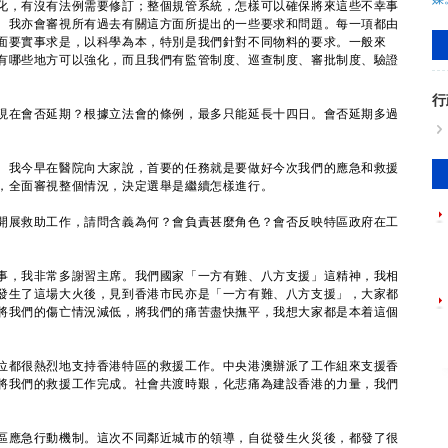
化，有沒有法例需要修訂；整個規管系統，怎樣可以確保將來這些不幸事
。我亦會審視所有過去有關這方面所提出的一些要求和問題。每一項都由
面要實事求是，以科學為本，特別是我們針對不同物料的要求。一般來
有哪些地方可以強化，而且我們有監管制度、巡查制度、審批制度、驗證
行
現在會否延期？根據立法會的條例，最多只能延長十四日。會否延期多過
。我今早在醫院向大家說，首要的任務就是要做好今次我們的應急和救援
，全面審視整個情況，決定選舉是繼續怎樣進行。
開展救助工作，請問含義為何？會負責甚麼角色？會否反映特區政府在工
事，我非常多謝習主席。我們國家「一方有難、八方支援」這精神，我相
發生了這場大火後，見到香港市民亦是「一方有難、八方支援」，大家都
將我們的傷亡情況減低，將我們的痛苦盡快撫平，我想大家都是本着這個
都很熱烈地支持香港特區的救援工作。中央港澳辦派了工作組來支援香
將我們的救援工作完成。社會共渡時艱，化悲痛為建設香港的力量，我們
應急行動機制。這次不同鄰近城市的領導，自從發生火災後，都發了很