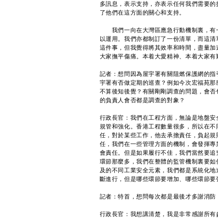
多訊息，表示支持，亦表示任何我們需要的
了他們在這方面的關心和支持。
我們一向在大灣區應急行動機制裏，有一
以運用。我們亦都制訂了一份清單，而這清
這件事，但我覺得將其效率和時間，盡量加
大家撫平傷痛。本着大愛精神、本着大家有
記者：想問因為屋宇署有關阻燃保護網的指
宇署有否做定期的巡查？例如今次宏福苑那
不算後知後覺？有關剛剛調查的問題，會否
的負責人會否都是調查的對象？
行政長官：我們在工程方面，無論是地盤安
規管和強化。香港工程數量很多，所以在不
任，對於某些工作，他去承擔責任，負起規
任，我們在一些管理方面的機制，會發揮專
會責任。但是如果履行不佳，我們當然要追
環節那麼多，我們在整體的監管機制裏要如
及的不同工業安全元素，我們都是系統化地
斷進行，但是哪些環節要增加、哪些環節要
記者：特首，想問每次都是最後才多謝消防
行政長官：我想講清楚，我是非常感謝所有