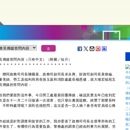
會見傳媒答問內容（只有中文）（附圖／短片）
＊
＊
＊
＊
＊
＊
＊
＊
＊
＊
＊
＊
＊
＊
＊
＊
＊
＊
＊
＊
聯同政務司司長陳國基、政務司副司長卓永興、財政司副司長黃偉綸、
麥美娟、勞工及福利局局長孫玉菡和消防處處長楊恩健，就大埔宏福苑五
見傳媒的答問內容：
但我們要面對這件事。今日勞工處最新回覆傳媒，確認其實去年已收到宏
次是在十一月二十日做過一次巡查，也只發出書面提醒。經歷了那麼長時
、不即時處理呢？居民也很想問，這次是否一宗人禍？會否有官員或公務
作組就是針對調查和規管的工作。我亦委派了政務司司長去督導所有的工
件發生了，有哪些行為需要負責。警務處的調查已經由刑事方向展開。另