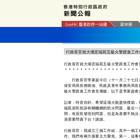
​行政長官就大埔宏福苑五級火警跟進工作
＊
＊
＊
＊
＊
＊
＊
＊
＊
＊
＊
＊
＊
＊
＊
＊
＊
＊
＊
行政長官李家超今日（十一月二十七日）
保安局局長鄧炳強、民政及青年事務局局長
級火警跟進工作會見傳媒。以下是李家超會
記者：特首你好。希望這場火能盡快撲熄，
福苑居民投訴有關棚網的防火問題，最近一
間，有居民發現到問題，但是為甚麼不執法
員需要問責下台？謝謝。
行政長官：我成立三個工作組，其中一個工
作。我們有兩方面要主力聚焦。第一，這事