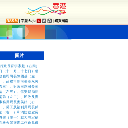
|
字型大小:
|
網頁指南
圖片