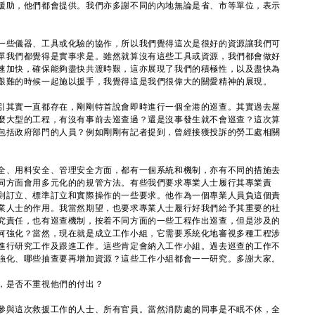
援助，他們都會提供。我們亦多謝不同的內地無論是省、市等單位，表示
些儀器、工具或化驗的協作，所以我們覺得這次是很好的資源讓我們可
單我們都覺得是實事求是。雖然就算沒有這些工具或資源，我們都會做好
速加快，確保能夠盡快共渡時艱，這亦展現了我們的積極性，以及盡快為
艱難的時候一起施以援手，我覺得這是我們很偉大的關愛精神的展現。
引其實一直都存在，剛剛特首說會即時進行一個全港的巡查。其實過去屋
麼大型的工程，有沒有事前去巡查過？還是沒事發生就不會巡查？這次算
包括政府部門的人員？例如剛剛有記者提到，曾經接獲投訴的勞工處相關
全、用料安全、管理安全方面，都有一個系統和機制，亦有不同的措施去
同方面會用多元化的的規管方法。有些我們要求專業人士履行其專業責
則訂立、標準訂立和實際操作的一些要求。他作為一個專業人員負這個責
業人士的作用。我當然期望，也要求專業人士履行好我們給予其重要的社
究責任，也有巡查機制，按着不同方面的一些工程作出巡查，但是涉及的
何強化？當然，現在就是成立工作小組，它需要系統化地審視多種工程涉
進行研究工作及跟進工作。這些肯定會納入工作小組。過去巡查的工作不
強化、哪些抽查要再增加資源？這些工作小組都會一一研究。多謝大家。
，是否不重視他們的付出？
參與這次救援工作的人士、所有官員。當然消防處的同事是不眠不休，全