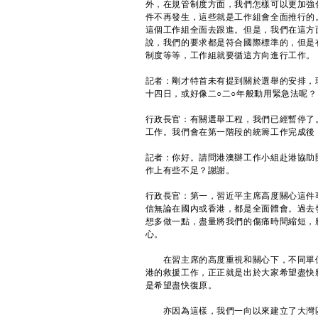
外，在規管制度方面，我們怎樣可以更加強
件不再發生，這些就是工作組會全面推行的
這個工作組全面去跟進。但是，我們在這方
說，我們的要求都是符合國際標準的，但是
制度等等，工作組就要循這方向進行工作。
記者：剛才特首未有提到關於選舉的安排，
十四日，或好像二○二○年般動用緊急法呢？
行政長官：有關選舉工程，我們已經暫停了
工作。我們會在第一階段的統籌工作完成後
記者：你好。請問港澳辦工作小組赴港協助
作上有些不足？謝謝。
行政長官：第一，習近平主席高度關心這件
信無論在國內或香港，都是全面體會。過去
想多做一點，盡量將我們的傷痛時間縮短，
心。
在習主席的高度重視和關心下，不同單位
港的救援工作，正正就是出於大家希望盡快
是希望盡快復原。
亦因為這樣，我們一向以來建立了大灣區