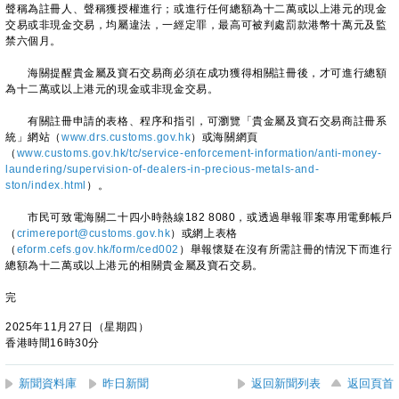
聲稱為註冊人、聲稱獲授權進行；或進行任何總額為十二萬或以上港元的現金
交易或非現金交易，均屬違法，一經定罪，最高可被判處罰款港幣十萬元及監
禁六個月。
海關提醒貴金屬及寶石交易商必須在成功獲得相關註冊後，才可進行總額
為十二萬或以上港元的現金或非現金交易。
有關註冊申請的表格、程序和指引，可瀏覽「貴金屬及寶石交易商註冊系
統」網站（
www.drs.customs.gov.hk
）或海關網頁
（
www.customs.gov.hk/tc/service-enforcement-information/anti-money-
laundering/supervision-of-dealers-in-precious-metals-and-
ston/index.html
）。
市民可致電海關二十四小時熱線182 8080，或透過舉報罪案專用電郵帳戶
（
crimereport@customs.gov.hk
）或網上表格
（
eform.cefs.gov.hk/form/ced002
）舉報懷疑在沒有所需註冊的情況下而進行
總額為十二萬或以上港元的相關貴金屬及寶石交易。
完
2025年11月27日（星期四）
香港時間16時30分
新聞資料庫
昨日新聞
返回新聞列表
返回頁首