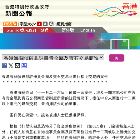
|
字型大小:
|
網頁指南
香港海關偵破非註冊貴金屬及寶石交易商進行指明交易的案件
＊
＊
＊
＊
＊
＊
＊
＊
＊
＊
＊
＊
＊
＊
＊
＊
＊
＊
＊
＊
＊
＊
＊
＊
＊
＊
＊
​香港海關昨日（十一月二十六日）偵破一宗案件，涉及一間本地公司在沒
有貴金屬及寶石交易商監管制度所需的註冊情況下，擔任中介人而進行十二萬
以上港元的銀飾交易，並拘捕該公司的董事。
案件仍在調查中。該名被捕人士已獲准保釋。
根據《打擊洗錢及恐怖分子資金籌集條例》（第615章），除獲豁免人士
外，任何人如有意在香港從事貴金屬及寶石業務並進行十二萬或以上港元的交
易（不論是支付或收取款項），均須向海關註冊。除註冊人外，任何交易商若