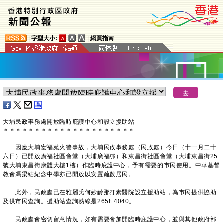
|
字型大小:
|
網頁指南
大埔民政事務處開放臨時庇護中心和設立援助站
＊
＊
＊
＊
＊
＊
＊
＊
＊
＊
＊
＊
＊
＊
＊
＊
＊
＊
＊
＊
＊
​因應大埔宏福苑火警事故，大埔民政事務處（民政處）今日（十一月二十
六日）已開放廣福社區會堂（大埔廣福邨）和東昌街社區會堂（大埔東昌街25
號大埔東昌街康體大樓1樓）作臨時庇護中心，予有需要的市民使用。中華基督
教會馮梁結紀念中學亦已開放以安置疏散居民。
此外，民政處已在雅麗氏何妙齡那打素醫院設立援助站，為市民提供協助
及供市民查詢。援助站查詢熱線是2658 4040。
民政處會密切留意情況，如有需要會加開臨時庇護中心，並與其他政府部