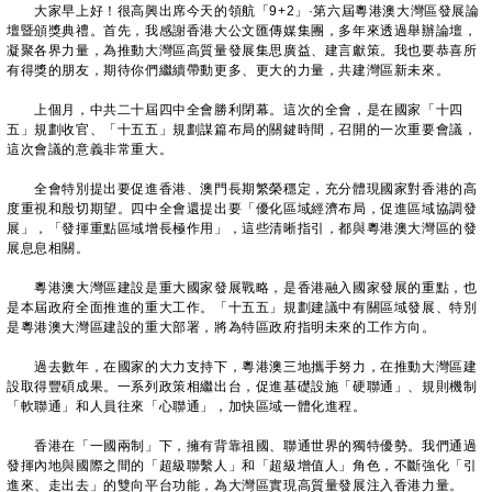
大家早上好！很高興出席今天的領航「9+2」·第六屆粵港澳大灣區發展論
壇暨頒獎典禮。首先，我感謝香港大公文匯傳媒集團，多年來透過舉辦論壇，
凝聚各界力量，為推動大灣區高質量發展集思廣益、建言獻策。我也要恭喜所
有得獎的朋友，期待你們繼續帶動更多、更大的力量，共建灣區新未來。
上個月，中共二十屆四中全會勝利閉幕。這次的全會，是在國家「十四
五」規劃收官、「十五五」規劃謀篇布局的關鍵時間，召開的一次重要會議，
這次會議的意義非常重大。
全會特別提出要促進香港、澳門長期繁榮穩定，充分體現國家對香港的高
度重視和殷切期望。四中全會還提出要「優化區域經濟布局，促進區域協調發
展」，「發揮重點區域增長極作用」，這些清晰指引，都與粵港澳大灣區的發
展息息相關。
粵港澳大灣區建設是重大國家發展戰略，是香港融入國家發展的重點，也
是本屆政府全面推進的重大工作。「十五五」規劃建議中有關區域發展、特別
是粵港澳大灣區建設的重大部署，將為特區政府指明未來的工作方向。
過去數年，在國家的大力支持下，粵港澳三地攜手努力，在推動大灣區建
設取得豐碩成果。一系列政策相繼出台，促進基礎設施「硬聯通」、規則機制
「軟聯通」和人員往來「心聯通」，加快區域一體化進程。
香港在「一國兩制」下，擁有背靠祖國、聯通世界的獨特優勢。我們通過
發揮內地與國際之間的「超級聯繫人」和「超級增值人」角色，不斷強化「引
進來、走出去」的雙向平台功能，為大灣區實現高質量發展注入香港力量。