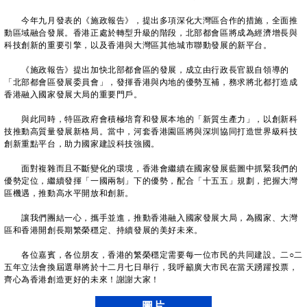
今年九月發表的《施政報告》，提出多項深化大灣區合作的措施，全面推
動區域融合發展。香港正處於轉型升級的階段，北部都會區將成為經濟增長與
科技創新的重要引擎，以及香港與大灣區其他城市聯動發展的新平台。
《施政報告》提出加快北部都會區的發展，成立由行政長官親自領導的
「北部都會區發展委員會」，發揮香港與內地的優勢互補，務求將北都打造成
香港融入國家發展大局的重要門戶。
與此同時，特區政府會積極培育和發展本地的「新質生產力」，以創新科
技推動高質量發展新格局。當中，河套香港園區將與深圳協同打造世界級科技
創新重點平台，助力國家建設科技強國。
面對複雜而且不斷變化的環境，香港會繼續在國家發展藍圖中抓緊我們的
優勢定位，繼續發揮「一國兩制」下的優勢，配合「十五五」規劃，把握大灣
區機遇，推動高水平開放和創新。
讓我們團結一心，攜手並進，推動香港融入國家發展大局，為國家、大灣
區和香港開創長期繁榮穩定、持續發展的美好未來。
各位嘉賓，各位朋友，香港的繁榮穩定需要每一位市民的共同建設。二○二
五年立法會換屆選舉將於十二月七日舉行，我呼籲廣大市民在當天踴躍投票，
齊心為香港創造更好的未來！謝謝大家！
圖片