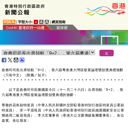
|
字型大小:
|
網頁指南
政務司司長出席領航「9+2」．第六屆粵港澳大灣區發展論壇暨頒獎典禮致辭
（只有中文）（附圖／短片）
＊
＊
＊
＊
＊
＊
＊
＊
＊
＊
＊
＊
＊
＊
＊
＊
＊
＊
＊
＊
＊
＊
＊
＊
＊
＊
＊
＊
＊
＊
＊
＊
＊
＊
​以下是政務司司長陳國基今日（十一月二十六日）出席領航「9+2」．第
六屆粵港澳大灣區發展論壇暨頒獎典禮的致辭：
尊敬的花有副特派員（中華人民共和國外交部駐香港特別行政區特派員公署副
特派員）、宋一平巡視員（中央人民政府駐香港特別行政區維護國家安全公署
聯絡局二級巡視員）、李大宏董事長（香港大公文匯傳媒集團董事長）、各位
嘉賓、各位朋友：