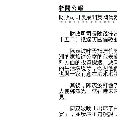
財政司司長展開英國倫
＊
＊
＊
＊
＊
＊
＊
＊
＊
＊
＊
＊
＊
財政司司長陳茂波當
十五日）抵達英國倫敦
陳茂波昨天抵達倫敦
洲的家族辦公室的代表
科方面的投資機遇、慈
的生活環境等，歡迎他
也與一家有意在港來港
其後，陳茂波拜會了
大使鄭澤光，就香港未
見。
陳茂波晚上出席了由
宴」，並發表主題演說