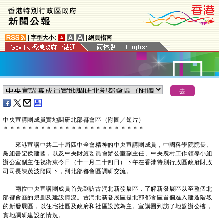
|
字型大小:
|
網頁指南
​中央宣講團成員實地調研北部都會區（附圖／短片）
＊
＊
＊
＊
＊
＊
＊
＊
＊
＊
＊
＊
＊
＊
＊
＊
＊
＊
＊
＊
＊
＊
＊
來港宣講中共二十屆四中全會精神的中央宣講團成員，中國科學院院長、
黨組書記侯建國，以及中央財經委員會辦公室副主任、中央農村工作領導小組
辦公室副主任祝衛東今日（十一月二十四日）下午在香港特別行政區政府財政
司司長陳茂波陪同下，到北部都會區調研交流。
兩位中央宣講團成員首先到訪古洞北新發展區，了解新發展區以至整個北
部都會區的規劃及建設情況。古洞北新發展區是北部都會區首個進入建造階段
的新發展區，以住宅社區及政府和社區設施為主。宣講團到訪了地盤辦公樓，
實地調研建設的情況。