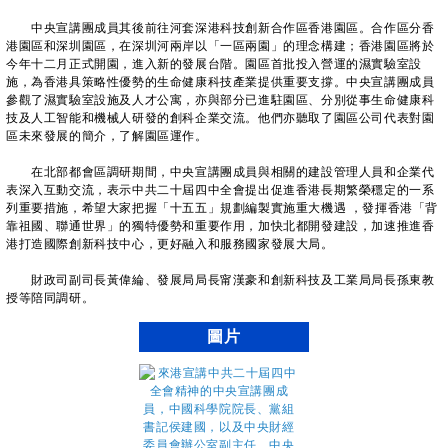
中央宣講團成員其後前往河套深港科技創新合作區香港園區。合作區分香
港園區和深圳園區，在深圳河兩岸以「一區兩園」的理念構建；香港園區將於
今年十二月正式開園，進入新的發展台階。園區首批投入營運的濕實驗室設
施，為香港具策略性優勢的生命健康科技產業提供重要支撐。中央宣講團成員
參觀了濕實驗室設施及人才公寓，亦與部分已進駐園區、分別從事生命健康科
技及人工智能和機械人研發的創科企業交流。他們亦聽取了園區公司代表對園
區未來發展的簡介，了解園區運作。
在北部都會區調研期間，中央宣講團成員與相關的建設管理人員和企業代
表深入互動交流，表示中共二十屆四中全會提出促進香港長期繁榮穩定的一系
列重要措施，希望大家把握「十五五」規劃編製實施重大機遇 ，發揮香港「背
靠祖國、聯通世界」的獨特優勢和重要作用，加快北都開發建設，加速推進香
港打造國際創新科技中心，更好融入和服務國家發展大局。
財政司副司長黃偉綸、發展局局長甯漢豪和創新科技及工業局局長孫東教
授等陪同調研。
圖片