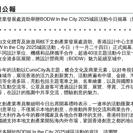
業發展處資助舉辦BODW In the City 2025城區活動今日揭幕
＊
＊
＊
＊
＊
＊
＊
＊
＊
＊
＊
＊
＊
＊
＊
＊
＊
＊
＊
＊
＊
＊
＊
＊
＊
＊
＊
化體育及旅遊局轄下文創產業發展處資助、香港設計中心主
W In the City 2025城區活動，今日（十一月二十四日）正式揭
不同設計單位、機構和品牌攜手合作，超過40項主題活動今日至
在全港多區展開，將設計營商周（BODW）魅力延續至城中。
的活動以CurioCity為主題，糅合文化及商業元素，以好奇視
像城市，展現香港的活力及創新實力。活動將遍布中環、金鐘、
咀等全港多區，亮點包括主題電車之旅、名車繪畫，以及與國際
的互動交流等。公眾及遊客可透過設計裝置、展覽、導賞、工作
等，在設計的氛圍中共享交流，體驗創意的魅力。
產業專員黎細明今日出席開幕禮時表示，一連串的活動匯聚
創意單位，不僅展示本地的創意，亦推動跨界別交流和商業合作
意大利作為今年的夥伴國家及各地合作夥伴的支持。香港特別行
繼續支持本地文創產業開拓海內外市場，鞏固香港創意之都的地
於BODW In the City 2025城區活動的資訊，請瀏覽