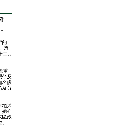
（附
＊
辦的
幕。透
十二月
覺重
灣仔及
知名設
坊及分
本地與
。她亦
政區政
位。