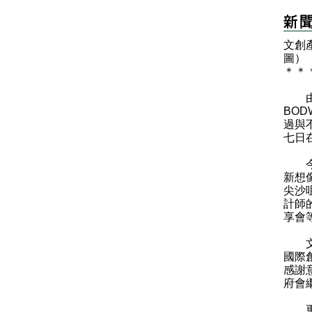
文創產
圖）
＊
＊
由文
BOD
過與
七日
今年
新想
尖沙
計師
享會
文創
國際
感謝
府會
更多關