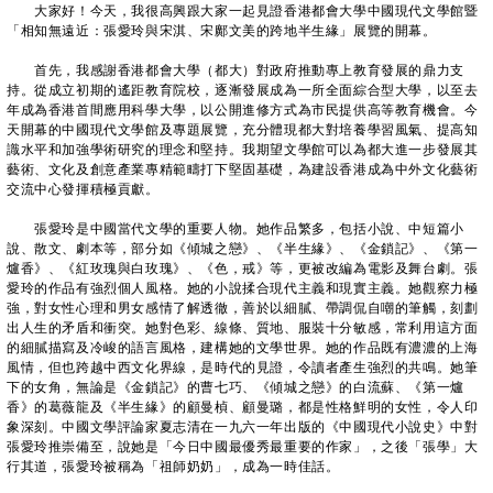
大家好！今天，我很高興跟大家一起見證香港都會大學中國現代文學館暨
「相知無遠近：張愛玲與宋淇、宋鄺文美的跨地半生緣」展覽的開幕。
首先，我感謝香港都會大學（都大）對政府推動專上教育發展的鼎力支
持。從成立初期的遙距教育院校，逐漸發展成為一所全面綜合型大學，以至去
年成為香港首間應用科學大學，以公開進修方式為市民提供高等教育機會。今
天開幕的中國現代文學館及專題展覽，充分體現都大對培養學習風氣、提高知
識水平和加強學術研究的理念和堅持。我期望文學館可以為都大進一步發展其
藝術、文化及創意產業專精範疇打下堅固基礎，為建設香港成為中外文化藝術
交流中心發揮積極貢獻。
張愛玲是中國當代文學的重要人物。她作品繁多，包括小說、中短篇小
說、散文、劇本等，部分如《傾城之戀》、《半生緣》、《金鎖記》、《第一
爐香》、《紅玫瑰與白玫瑰》、《色，戒》等，更被改編為電影及舞台劇。張
愛玲的作品有強烈個人風格。她的小說揉合現代主義和現實主義。她觀察力極
強，對女性心理和男女感情了解透徹，善於以細膩、帶調侃自嘲的筆觸，刻劃
出人生的矛盾和衝突。她對色彩、線條、質地、服裝十分敏感，常利用這方面
的細膩描寫及冷峻的語言風格，建構她的文學世界。她的作品既有濃濃的上海
風情，但也跨越中西文化界線，是時代的見證，令讀者產生強烈的共鳴。她筆
下的女角，無論是《金鎖記》的曹七巧、《傾城之戀》的白流蘇、《第一爐
香》的葛薇龍及《半生緣》的顧曼楨、顧曼璐，都是性格鮮明的女性，令人印
象深刻。中國文學評論家夏志清在一九六一年出版的《中國現代小說史》中對
張愛玲推崇備至，說她是「今日中國最優秀最重要的作家」，之後「張學」大
行其道，張愛玲被稱為「祖師奶奶」，成為一時佳話。