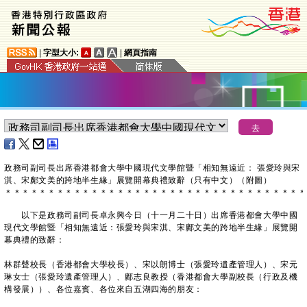
|
字型大小:
|
網頁指南
政務司副司長出席香港都會大學中國現代文學館暨「相知無遠近： 張愛玲與宋
淇、宋鄺文美的跨地半生緣」展覽開幕典禮致辭（只有中文）（附圖）
＊
＊
＊
＊
＊
＊
＊
＊
＊
＊
＊
＊
＊
＊
＊
＊
＊
＊
＊
＊
＊
＊
＊
＊
＊
＊
＊
＊
＊
＊
＊
＊
＊
＊
＊
以下是政務司副司長卓永興今日（十一月二十日）出席香港都會大學中國
現代文學館暨「相知無遠近：張愛玲與宋淇、宋鄺文美的跨地半生緣」展覽開
幕典禮的致辭：
林群聲校長（香港都會大學校長）、宋以朗博士（張愛玲遺產管理人）、宋元
琳女士（張愛玲遺產管理人）、鄺志良教授（香港都會大學副校長（行政及機
構發展））、各位嘉賓、各位來自五湖四海的朋友：