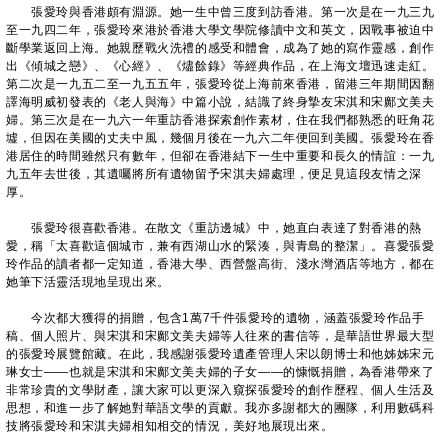
張愛玲與香港頗有淵源。她一生中曾三度到訪香港。第一次是在一九三九
至一九四二年，張愛玲來港於香港大學文學院修讀中文和英文，因戰事被迫中
斷學業返回上海。她親歷戰火洗禮的感受和體會，成為了她的寫作靈感，創作
出《傾城之戀》、《心經》、《燼餘錄》等經典作品，在上海文壇迅速走紅。
第二次是一九五二至一九五五年，張愛玲從上海前來香港，留港三年期間因翻
譯海明威初發表的《老人與海》中篇小說，結識了終身摯友宋淇和宋鄺文美夫
婦。第三次是在一九六一年重訪香港探索創作素材，住在我們都熟悉的旺角花
墟，但因在美國的丈夫中風，幾個月後在一九六二年便回到美國。張愛玲在香
港居住的時間雖然只有數年，但卻在香港結下一生中重要和長久的情誼：一九
九五年去世後，其遺囑將所有遺物留予宋淇夫婦處理，便足見這段友情之深
厚。
張愛玲很喜歡香港。在散文《重訪邊城》中，她直白表達了對香港的熱
愛，稱「太喜歡這個城市，兼有西湖山水的緊湊，與青島的整潔」。喜愛張愛
玲作品的讀者都一定知道，香港大學、西營盤高街、淺水灣酒店等地方，都在
她筆下活靈活現地呈現出來。
今次都大獲得的捐贈，包含1萬7千件張愛玲的遺物，涵蓋張愛玲作品手
稿、個人照片、與宋淇和宋鄺文美夫婦等人往來的書信等，是華語世界最大型
的張愛玲展覽館藏。在此，我感謝張愛玲遺產管理人宋以朗博士和他姊姊宋元
琳女士——也就是宋淇和宋鄺文美夫婦的子女——的慷慨捐贈，為香港帶來了
非常珍貴的文學財產，讓大家可以更深入窺探張愛玲的創作歷程、個人生活及
思想，和進一步了解她對華語文學的貢獻。我亦多謝都大的團隊，利用數碼科
技將張愛玲和宋淇夫婦相知相交的情況，美好地展現出來。