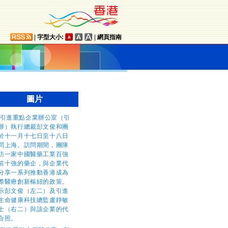
|
字型大小:
|
網頁指南
圖片