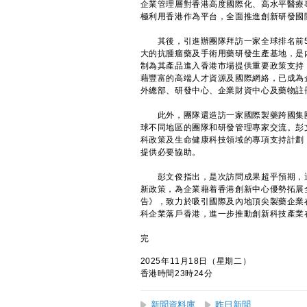
企業管理層對香港高度國際化、高水平醫療
極利用香港作為平台，全面推進創新研發國
其後，引進辦團隊拜訪一家全球排名前5
大的抗腫瘤藥及手術用藥研發生產基地，是
制為其產品進入香港市場提供重要政策支持
藉豐富的高端人才資源及國際網絡，已成為
外總部、研發中心、企業財資中心及藥物註
此外，團隊還造訪一家國際製藥跨國集團的上
球不同地區的團隊和研發管理專家交流。彭
科政策及生命健康科技領域的專項支持計劃
提供必要協助。
彭文俊指出，是次訪問成果超乎預期，通
新政策，為企業藉着香港創新中心優勢拓展
告》，致力於吸引國際及內地頂尖製藥企業
科企業落戶香港，進一步推動創新科技產業
完
2025年11月18日（星期二）
香港時間23時24分
新聞資料庫
昨日新聞