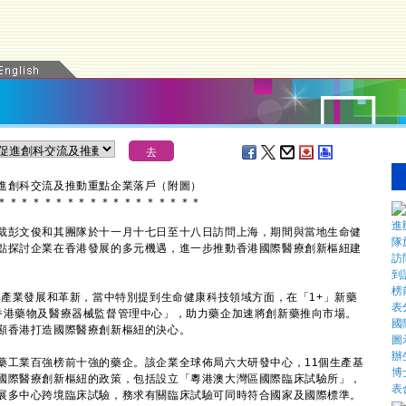
進創科交流及推動重點企業落戶（附圖）
＊
＊
＊
＊
＊
＊
＊
＊
＊
＊
＊
＊
＊
＊
＊
＊
＊
＊
彭文俊和其團隊於十一月十七日至十八日訪問上海，期間與當地生命健
點探討企業在香港發展的多元機遇，進一步推動香港國際醫療創新樞紐建
產業發展和革新，當中特別提到生命健康科技領域方面，在「1+」新藥
香港藥物及醫療器械監督管理中心」，助力藥企加速將創新藥推向市場。
顯香港打造國際醫療創新樞紐的決心。
工業百強榜前十強的藥企。該企業全球佈局六大研發中心，11個生產基
國際醫療創新樞紐的政策，包括設立「粵港澳大灣區國際臨床試驗所」，
展多中心跨境臨床試驗，務求有關臨床試驗可同時符合國家及國際標準。