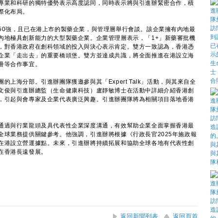
專業和科研的獨特優勢表示高度認同，同時表示將與引進辦緊密合作，積
際化布局。
0強，且已在港上市的製藥企業，與管理層舉行會談。該企業擁有內地最
內地極具創新能力的大型製藥企業。企業管理層表示，「1+」新藥審批機
，對香港政府在創科領域的投入與決心表示肯定。雙方一致認為，香港憑
企業「走出去」的重要橋頭堡。雙方並達成共識，將全面推進在港設立海
冊等合作事宜。
海分部。引進辦團隊獲邀參與其「Expert Talk」活動，與其來自全
文俊與引進辦總監（生命健康科技）盧靜敏博士在活動中詳細介紹香港創
，引起與會專家及企業代表廣泛興趣。引進辦團隊將為相關項目落地香港
過與行業龍頭及具代表性企業深度溝通，有效幫助企業全面掌握香港最
全球業務提供關鍵參考。他強調，引進辦將根據《行政長官2025年施政報
在港設立營運據點。未來，引進辦將持續拓展和協助全球各地有代表性創
在香港長遠發展。
返回新聞列表
返回頁首