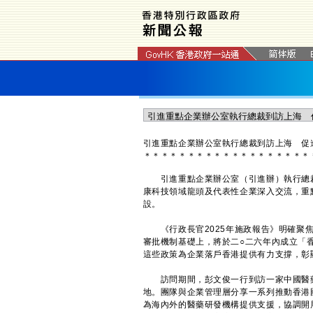
引進重點企業辦公室執行總裁到訪上海 促
＊
＊
＊
＊
＊
＊
＊
＊
＊
＊
＊
＊
＊
＊
＊
＊
＊
＊
＊
引進重點企業辦公室（引進辦）執行總裁
康科技領域龍頭及代表性企業深入交流，重
設。
《行政長官2025年施政報告》明確聚焦
審批機制基礎上，將於二○二六年內成立「
這些政策為企業落戶香港提供有力支撐，彰
訪問期間，彭文俊一行到訪一家中國醫藥
地。團隊與企業管理層分享一系列推動香港
為海內外的醫藥研發機構提供支援，協調開