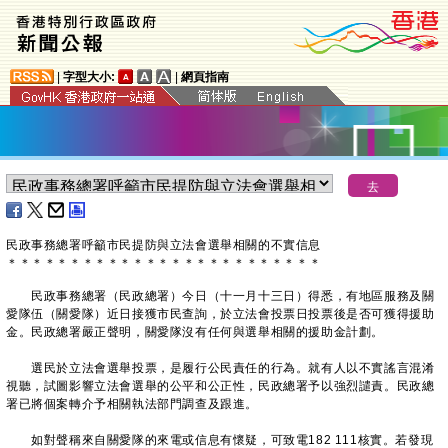
|
字型大小:
|
網頁指南
民政事務總署呼籲市民提防與立法會選舉相關的不實信息
＊
＊
＊
＊
＊
＊
＊
＊
＊
＊
＊
＊
＊
＊
＊
＊
＊
＊
＊
＊
＊
＊
＊
＊
＊
​民政事務總署（民政總署）今日（十一月十三日）得悉，有地區服務及關
愛隊伍（關愛隊）近日接獲市民查詢，於立法會投票日投票後是否可獲得援助
金。民政總署嚴正聲明，關愛隊沒有任何與選舉相關的援助金計劃。
選民於立法會選舉投票，是履行公民責任的行為。就有人以不實謠言混淆
視聽，試圖影響立法會選舉的公平和公正性，民政總署予以強烈譴責。民政總
署已將個案轉介予相關執法部門調查及跟進。
如對聲稱來自關愛隊的來電或信息有懷疑，可致電182 111核實。若發現