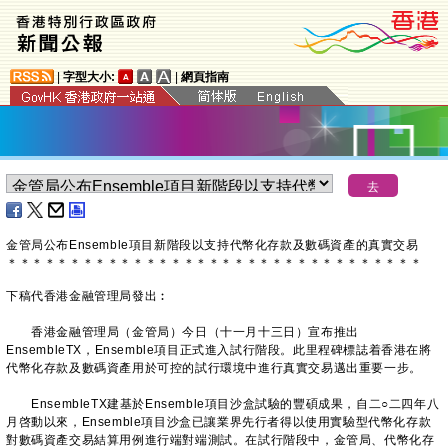
|
字型大小:
|
網頁指南
金管局公布Ensemble項目新階段以支持代幣化存款及數碼資產的真實交易
＊
＊
＊
＊
＊
＊
＊
＊
＊
＊
＊
＊
＊
＊
＊
＊
＊
＊
＊
＊
＊
＊
＊
＊
＊
＊
＊
＊
＊
＊
＊
＊
＊
下稿代香港金融管理局發出︰
香港金融管理局（金管局）今日（十一月十三日）宣布推出
EnsembleTX，Ensemble項目正式進入試行階段。此里程碑標誌着香港在將
代幣化存款及數碼資產用於可控的試行環境中進行真實交易邁出重要一步。
EnsembleTX建基於Ensemble項目沙盒試驗的豐碩成果，自二○二四年八
月啓動以來，Ensemble項目沙盒已讓業界先行者得以使用實驗型代幣化存款
對數碼資產交易結算用例進行端對端測試。在試行階段中，金管局、代幣化存