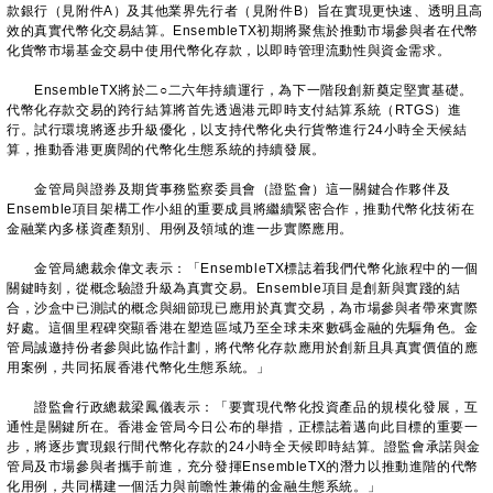
款銀行（見附件A）及其他業界先行者（見附件B）旨在實現更快速、透明且高
效的真實代幣化交易結算。EnsembleTX初期將聚焦於推動市場參與者在代幣
化貨幣市場基金交易中使用代幣化存款，以即時管理流動性與資金需求。
EnsembleTX將於二○二六年持續運行，為下一階段創新奠定堅實基礎。
代幣化存款交易的跨行結算將首先透過港元即時支付結算系統（RTGS）進
行。試行環境將逐步升級優化，以支持代幣化央行貨幣進行24小時全天候結
算，推動香港更廣闊的代幣化生態系統的持續發展。
金管局與證券及期貨事務監察委員會（證監會）這一關鍵合作夥伴及
Ensemble項目架構工作小組的重要成員將繼續緊密合作，推動代幣化技術在
金融業內多樣資產類別、用例及領域的進一步實際應用。
金管局總裁余偉文表示：「EnsembleTX標誌着我們代幣化旅程中的一個
關鍵時刻，從概念驗證升級為真實交易。Ensemble項目是創新與實踐的結
合，沙盒中已測試的概念與細節現已應用於真實交易，為市場參與者帶來實際
好處。這個里程碑突顯香港在塑造區域乃至全球未來數碼金融的先驅角色。金
管局誠邀持份者參與此協作計劃，將代幣化存款應用於創新且具真實價值的應
用案例，共同拓展香港代幣化生態系統。」
證監會行政總裁梁鳳儀表示：「要實現代幣化投資產品的規模化發展，互
通性是關鍵所在。香港金管局今日公布的舉措，正標誌着邁向此目標的重要一
步，將逐步實現銀行間代幣化存款的24小時全天候即時結算。證監會承諾與金
管局及市場參與者攜手前進，充分發揮EnsembleTX的潛力以推動進階的代幣
化用例，共同構建一個活力與前瞻性兼備的金融生態系統。」