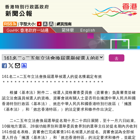
|
字型大小:
|
網頁指南
161名二○二五年立法會換屆選舉候選人的提名獲裁定有效
＊
＊
＊
＊
＊
＊
＊
＊
＊
＊
＊
＊
＊
＊
＊
＊
＊
＊
＊
＊
＊
＊
＊
＊
＊
＊
根據《基本法》附件二，候選人資格審查委員會（資審會）負責審查並確
認立法會議員候選人的資格。資審會就有關人士是否符合擁護中華人民共和國
香港特別行政區《基本法》、效忠中華人民共和國香港特別行政區（「擁護
《基本法》」和「效忠香港特區」）的法定要求和條件作出決定。
二○二五年立法會換屆選舉提名期十月二十四日展開，至十一月六日結束。
10個地方選區、28個功能界別和選舉委員會界別的選舉主任於提名期內共收到
161份提名表格。資審會已完成審查161名候選人的提名。資審會認為全部候
選人符合「擁護《基本法》」和「效忠香港特區」的法定要求和條件，並裁定