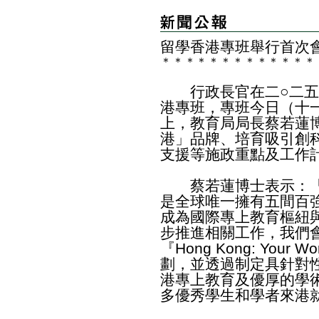
留學香港專班舉行首次
＊
＊
＊
＊
＊
＊
＊
＊
＊
＊
＊
＊
＊
​行政長官在二○二五
港專班，專班今日（十
上，教育局局長蔡若蓮
港」品牌、培育吸引創
支援等施政重點及工作
蔡若蓮博士表示：「
是全球唯一擁有五間百
成為國際專上教育樞紐
步推進相關工作，我們
『Hong Kong: Your 
劃，並透過制定具針對
港專上教育及優厚的學
多優秀學生和學者來港