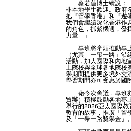
蔡若蓮博士續說：「
非本地學生歡迎。政府
把『留學香港』和『遊
我們會繼續深化香港作
的角色，抓緊機遇，發
力量。」
專班將牽頭推動專上
（尤其「一帶一路」沿
活動，加大國際和內地
上院校與全球各地院校
學期間提供更多境外交
學習期間亦可受惠於國
藉今次會議，專班亦
貿辦）積極鼓勵各地專
舉行的2026亞太國際
教育的故事，推廣「留
及「一帶一路獎學金」