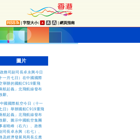
|
字型大小:
|
網頁指南
圖片