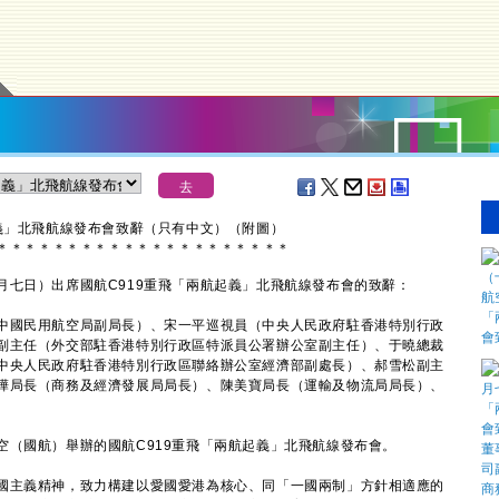
義」北飛航線發布會致辭（只有中文）（附圖）
＊
＊
＊
＊
＊
＊
＊
＊
＊
＊
＊
＊
＊
＊
＊
＊
＊
＊
＊
＊
＊
日）出席國航C919重飛「兩航起義」北飛航線發布會的致辭：
中國民用航空局副局長）、宋一平巡視員（中央人民政府駐香港特別行政
副主任（外交部駐香港特別行政區特派員公署辦公室副主任）、于曉總裁
中央人民政府駐香港特別行政區聯絡辦公室經濟部副處長）、郝雪松副主
樺局長（商務及經濟發展局局長）、陳美寶局長（運輸及物流局局長）、
國航）舉辦的國航C919重飛「兩航起義」北飛航線發布會。
主義精神，致力構建以愛國愛港為核心、同「一國兩制」方針相適應的