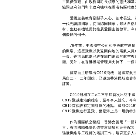
主流價值觀。由政務司司長領導的憲法和基
協調政府部門和非政府機構在香港特區推廣
愛國主義教育是關乎人心、細水長流、深
一代先認識國家，從而認同國家，最終自然
材，生動有機地用於推展愛國主義教育。今
個優良的例子。
76年前，中國航空公司和中央航空運輸公
的機場。這些飛機以及返回內地的兩航人員
一頁。香港民航處已經在部門總部的航空教
廳。另外，在香港機場管理局支持下，一個
國家自主研製出C919飛機，是國家航空
局自二○一二年開始，已邀請香港民航處參與
評審。
C919飛機在二○二三年底首次出訪中國
C919飛越維港的雄姿，至今令人難忘。今
C919首個設有定期航班的地點。國航C9
C919飛機進行重飛，更是添上另一層的特
作為國際航空樞紐，香港會善用「一國兩制
言，香港國際機場具備豐富經驗和完善配套
強飛機維修工程師的培訓工作，培育更多人