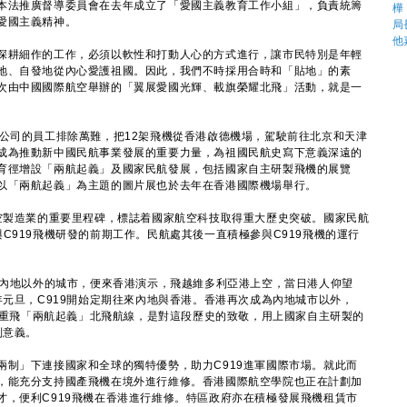
本法推廣督導委員會在去年成立了「愛國主義教育工作小組」，負責統籌
愛國主義精神。
耕細作的工作，必須以軟性和打動人心的方式進行，讓市民特別是年輕
地、自發地從內心愛護祖國。因此，我們不時採用合時和「貼地」的素
次由中國國際航空舉辦的「翼展愛國光輝、載旗榮耀北飛」活動，就是一
司的員工排除萬難，把12架飛機從香港啟德機場，駕駛前往北京和天津
成為推動新中國民航事業發展的重要力量，為祖國民航史寫下意義深遠的
育徑增設「兩航起義」及國家民航發展，包括國家自主研製飛機的展覽
以「兩航起義」為主題的圖片展也於去年在香港國際機場舉行。
製造業的重要里程碑，標誌着國家航空科技取得重大歷史突破。國家民航
C919飛機研發的前期工作。民航處其後一直積極參與C919飛機的運行
內地以外的城市，便來香港演示，飛越維多利亞港上空，當日港人仰望
年元旦，C919開始定期往來內地與香港。香港再次成為內地城市以外，
19重飛「兩航起義」北飛航線，是對這段歷史的致敬，用上國家自主研製的
別意義。
」下連接國家和全球的獨特優勢，助力C919進軍國際市場。就此而
，能充分支持國產飛機在境外進行維修。香港國際航空學院也正在計劃加
才，便利C919飛機在香港進行維修。特區政府亦在積極發展飛機租賃市