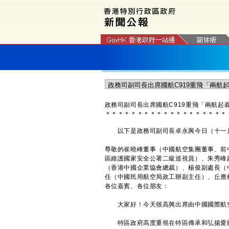
政務司副司長出席國航C919重飛「兩航起
＊
＊
＊
＊
＊
＊
＊
＊
＊
＊
＊
＊
＊
＊
＊
＊
＊
＊
＊
以下是政務司副司長卓永興今日（十一月七
尊敬的崔曉峰董事（中國航空集團董事、前
區維護國家安全公署二級巡視員）、朱秀峰
（香港中國企業協會總裁）、楊俊副處長（
任（中國民用航空局政工辦副主任）、丘應
各位嘉賓、各位朋友：
大家好！今天很高興出席由中國國際航空（
特區政府高度重視在特區傳承和弘揚愛國