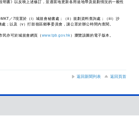
明書》以反映上述修訂，並適當地更新各用途地帶及規劃情況的一般性
T／7現置於（i）城規會秘書處；（ii）規劃資料查詢處；（iii）沙
事務處；以及（v）打鼓嶺區鄉事委員會，讓公眾於辦公時間內查閱。
民亦可於城規會網頁（
www.tpb.gov.hk
）瀏覽該圖的電子版本。
返回新聞列表
返回頁首