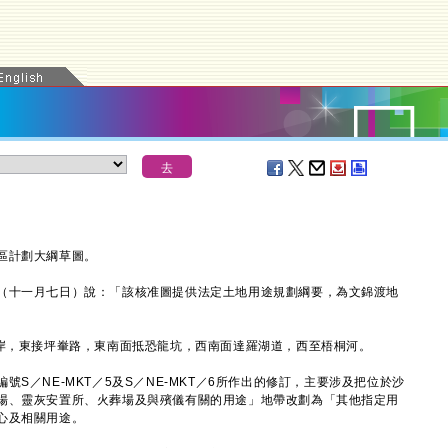
區計劃大綱草圖。
十一月七日）說：「該核准圖提供法定土地用途規劃綱要，為文錦渡地
，東接坪輋路，東南面抵恐龍坑，西南面達羅湖道，西至梧桐河。
／NE-MKT／5及S／NE-MKT／6所作出的修訂，主要涉及把位於沙
場、靈灰安置所、火葬場及與殯儀有關的用途」地帶改劃為「其他指定用
心及相關用途。