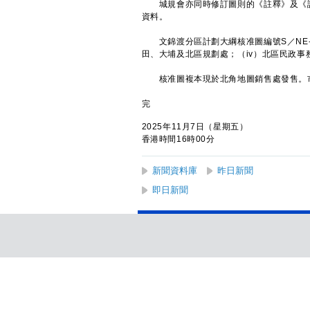
城規會亦同時修訂圖則的《註釋》及《說
資料。
文錦渡分區計劃大綱核准圖編號S／NE-MK
田、大埔及北區規劃處；（iv）北區民政
核准圖複本現於北角地圖銷售處發售。市
完
2025年11月7日（星期五）
香港時間16時00分
新聞資料庫
昨日新聞
即日新聞