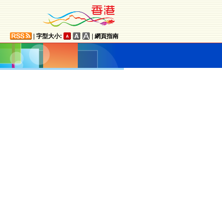
|
字型大小:
|
網頁指南