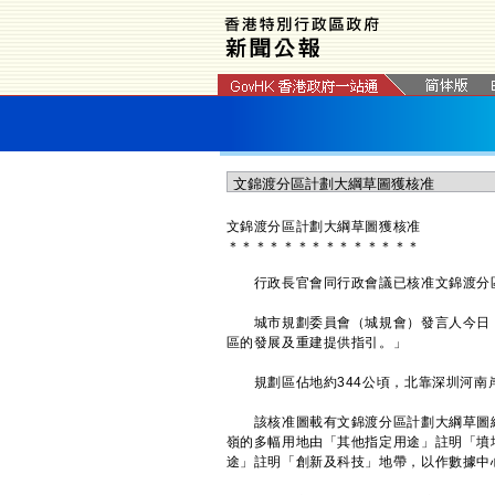
文錦渡分區計劃大綱草圖獲核准
＊
＊
＊
＊
＊
＊
＊
＊
＊
＊
＊
＊
＊
＊
​行政長官會同行政會議已核准文錦渡分
城市規劃委員會（城規會）發言人今日（
區的發展及重建提供指引。」
規劃區佔地約344公頃，北靠深圳河南岸
該核准圖載有文錦渡分區計劃大綱草圖編號S
嶺的多幅用地由「其他指定用途」註明「墳
途」註明「創新及科技」地帶，以作數據中