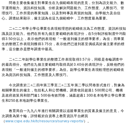
問卷主要收集僱主對畢業生在九個範疇表現的意見，分別為語文能力、數
字運用能力、資訊科技知識、分析及解決問題能力、工作態度、人際技巧、管
理技巧、工作所需的專業知識，以及對時事及商貿的知識、自學能力及自信
心。調查結果顯示，僱主認為在這九個範疇中，工作態度最為重要。
二○二二年學士學位畢業生表現較理想的範疇依次為工作態度、資訊科技知
識及語文能力。他們在所有九個主要範疇的表現評分，在5分制評核制度中均取
得3.50分以上，表示他們的表現較「一般達到僱主的標準要求」為佳；而畢業
生的整體工作表現則獲得3.75分，表示他們已達到甚至偶或高於僱主要求的標
準，這分數亦是歷年調查中最高。
二○二二年副學位畢業生的整體工作表現取得3.57分，同樣是各輪調查中
的最高得分。他們在九個主要範疇均取得高於3.40分的表現評分，反映他們的
表現較「一般達到僱主的標準要求」為佳。副學位畢業生表現較理想的範疇依
次為資訊科技知識、工作態度及人際技巧。
今次調查於二○二四年第三季至二○二五年第二季以問卷形式進行，對象為
相關畢業生的僱主，包括私人和公營機構。調查收回超過1 500間公司、機構
及政府政策局和部門逾1 500份有效問卷，涵蓋超過1 300名本地學士學位畢業
生和250名本地副學位畢業生。
教育局自一九九八年進行有關調查以追蹤畢業生的質素及僱主的意見，今
次調查為第十輪，詳情載於自資專上教育資訊平台網頁
（
www.cspe.edu.hk/tc/resources/survey-reports/
）。