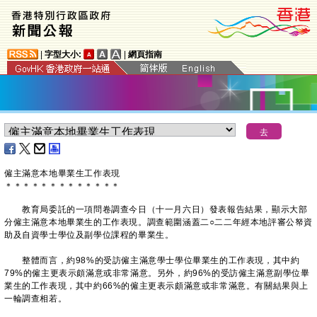
|
字型大小:
|
網頁指南
僱主滿意本地畢業生工作表現
＊
＊
＊
＊
＊
＊
＊
＊
＊
＊
＊
＊
＊
教育局委託的一項問卷調查今日（十一月六日）發表報告結果，顯示大部
分僱主滿意本地畢業生的工作表現。調查範圍涵蓋二○二二年經本地評審公帑資
助及自資學士學位及副學位課程的畢業生。
整體而言，約98%的受訪僱主滿意學士學位畢業生的工作表現，其中約
79%的僱主更表示頗滿意或非常滿意。另外，約96%的受訪僱主滿意副學位畢
業生的工作表現，其中約66%的僱主更表示頗滿意或非常滿意。有關結果與上
一輪調查相若。