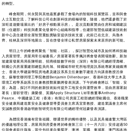
的轉型。
峰會期間，何永賢與其他嘉賓參觀了會場內的智能科技展覽區，並和與會
人士互動交流，了解科技公司在創新科技的積極研發。隨後，他們還參觀了於
深旺道遊樂場展出的「好房子移動展示房」。是次流動展覽由住房和城鄉建設
部（住建部）科技與產業化發展中心組織和指導，住建部智慧低碳建築技術創
新中心及住建部全屋智慧重點實驗室提供技術支援，此前已在北京、烏魯木
齊、桂林及深圳等地展出，旨在啓發全球公私營房屋探索未來居所的新可能。
明日上午的峰會將聚焦「智能．社區」，探討智慧化城市及如何將科技融
入房屋管理。房屋局常任秘書長／房屋署署長李佩詩將會發表開場致辭。新加
坡建屋發展局局長陳明銳、招商積餘數字科技（深圳）有限公司總經理壽權、
韓國公共房屋重建部總監吳尚旭、韓國城市研究所地理資訊系統專家黃鐘娥博
士、香港大學建築學院房地產及建設系系主任兼數字建造方向講座教授呂偉
生、蘇黎世聯邦理工學院教授Benjamin Dillenburger、香港科技大學土木及
環境工程學系副系主任兼教授鄭展鵬將發表演講。下午的峰會將以「智能．安
居」為題，探討不同的創新技術如何提升工地安全與運營效率，並由房屋署副
署長（屋邨管理）康榮傑、英國Apply Structure Ltd常務董事Anthony
Pearce、中國建築工程（香港）有限公司房屋工程部總經理歐國信、香港職業
安全健康局建造業安全及健康督導委員會主席馮宜萱教授、建造業議會主席何
安誠教授與香港啟明創智研究坊有限公司總經理何冠豪發表演講。
為體現香港擁有背靠祖國、聯通世界的獨特優勢，以及其具備連繫大灣區
的優越地理位置，房屋局與房委會將於峰會第三日（十一月六日）安排超過50
位與會者前往珠海，當中包括來自葡萄牙、澳洲、英國、柬埔寨、澳門和本地