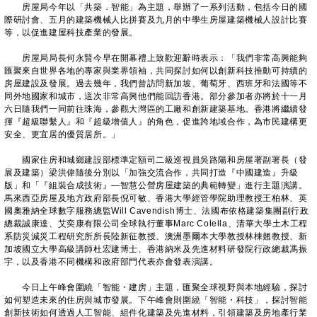
房屋局今年以「共築．智能」為主題，舉辦了一系列活動，包括今日的國
際研討會、五月的建築機械人比拼賽及九月的中學生房屋建築機械人設計比賽
等，以促進建屋科技產業的發展。
房屋局局長何永賢今早在開幕禮上致歡迎辭時表示：「我們非常高興能夠
匯聚來自世界各地的專家與業界領袖，共同探討如何以創新科技推動可持續的
房屋建設及發展。過去幾年，我們曾訪問新加坡、葡萄牙、西班牙和法國等不
同外地國家和城市，這次非常高興他們能回訪香港。部分參加者亦將於十一月
六日隨我們一同前往珠海，參觀大灣區的工廠和創新建築基地。香港將繼續發
揮『超級聯繫人』和『超級增值人』的角色，促進跨地域合作，為市民建構更
安全、更宜居的優質居所。」
國家住房和城鄉建設部標準定額司二級巡視員吳路陽和房屋署副署長（發
展及建築）梁洪偉隨後分別以「加強交流合作，共同打造『中國建造』升級
版」和「『組裝合成技術』—智慧公營房屋建築的典範轉變」進行主題演講。
馬來西亞房屋及地方政府部長倪可敏、香港大學經管學院助理教授王柏林、英
國奧雅納全球數字服務總監Will Cavendish博士、法國布依格建築集團副行政
總裁誠康達、艾奕康有限公司全球執行董事Marc Colella、清華大學土木工程
系防災減災工程研究所所長陸新征教授、澳洲墨爾本大學教授林棟翹教授、新
加坡國立大學高級講師杜宏建博士、香港納米及先進材料研發院行政總裁馮振
宇，以及香港不同機構和政府部門代表亦會發表演講。
今日上午峰會圍繞「智能・建房」主題，匯聚全球視野與本地經驗，探討
如何塑造未來的住房與城市發展。下午峰會則圍繞「智能・科技」，探討智能
創新技術如何透過人工智能、組件化建築及先進材料，引領建築及房地產行業