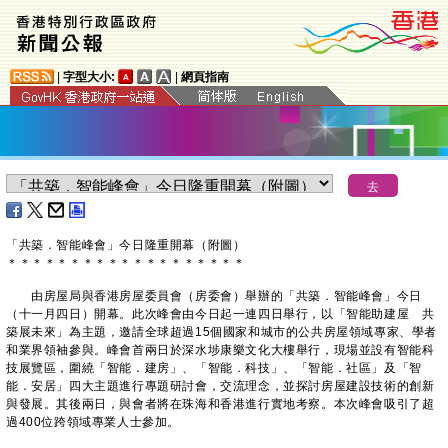
|
字型大小:
|
網頁指南
「共築．智能峰會」今日隆重開幕（附圖）
＊
＊
＊
＊
＊
＊
＊
＊
＊
＊
＊
＊
＊
＊
＊
＊
＊
＊
＊
由房屋局與香港房屋委員會（房委會）舉辦的「共築．智能峰會」今日
（十一月四日）開幕。此次峰會由今日起一連四日舉行，以「智能助建屋 共
築展未來」為主題，邀請全球超過15個國家和城市的公共房屋領域專家、學者
和業界領袖參與。峰會首兩日於深水埗康樂文化大樓舉行，現場並設有智能科
技展覽區，圍繞「智能．建房」、「智能．科技」、「智能．社區」及「智
能．安居」四大主題進行專題研討會，交流理念，並探討房屋建設技術的創新
與發展。其後兩日，與會者將在珠海和香港進行實地考察。本次峰會吸引了超
過400位跨領域專業人士參加。