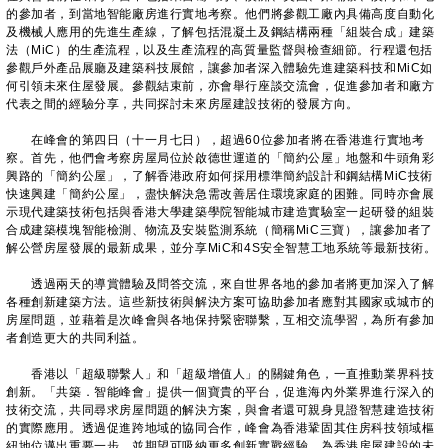
的參加者，到當地智能廠房進行實地考察。他們將參觀工廠內具備高度自動化
及機械人應用的先進生產線，了解包括混凝土及鋼結構兩種「組裝合成」建築
法（MiC）的生產流程，以及生產流程的高質量監督與檢查細節。行程還包括
參觀戶外產品展廳及建築科技展館，讓參加者深入體驗先進建築科技和MiC如
何引領未來住屋發展。參觀結束前，亦會舉行座談交流會，促進參加者和廠方
代表之間的經驗分享，共同探討未來房屋建設技術的發展方向。
在峰會的第四日（十一月七日），超過60位參加者將在香港進行實地考
察。首先，他們會考察房屋局位於啟德世運道的「簡約公屋」地盤和牛頭角彩
興路的「簡約公屋」，了解香港政府如何採用標準簡約設計和鋼結構MiC技術
快速興建「簡約公屋」，盡快解決急需改善居住環境家庭的困難。同時亦會展
示現代建築技術包括與香港大學建築學院智能城市建造實驗室一起研發的組裝
合成建築模塊智能檢測、物流及安裝監測系統（簡稱MiC三寶），讓參加者了
解公營房屋發展的最新成果，並分享MiC和4S安全智慧工地系統等最新技術。
透過兩天的導賞體驗及問答交流，來自世界各地的參加者將更加深入了解
各種創新建築方法。這些新技術與解決方案可協助參加者應對其國家或城市的
房屋問題，並藉着是次峰會與各地保持緊密聯繫，互相交流學習，為所有參加
者創造更大的共同利益。
香港以「超級聯繫人」和「超級增值人」的關鍵角色，一直推動業界科技
創新。「共築．智能峰會」提供一個寶貴的平台，促進海內外業界進行深入的
技術交流，共同尋求房屋問題的解決方案，與會者還可親身見證智慧建造技術
的實際應用。透過促進跨地域的協同合作，峰會為香港鞏固其住房科技領域樞
紐地位邁出重要一步，並期望可吸納更多創新實戰經驗，為香港房屋建設的未