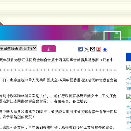
6周年暨香港浙江省同鄉會聯合會第十四屆理事會就職典禮致辭（只有中
＊
＊
＊
＊
＊
＊
＊
＊
＊
＊
＊
＊
＊
＊
＊
＊
＊
＊
＊
＊
＊
＊
＊
＊
＊
＊
＊
＊
＊
＊
＊
＊
日）出席慶祝中華人民共和國成立76周年暨香港浙江省同鄉會聯合會第
特別行政區聯絡辦公室副主任）、前任行政長官林鄭月娥女士、王文序會
香港浙江省同鄉會聯合會會長）、各位嘉賓、各位朋友：
中華人民共和國成立76周年，並見證香港浙江省同鄉會聯合會第十四屆
，表示最熱烈的祝賀！
鄉親和企業家，早年來到香港打拼，為香港戰後的工業發展帶來資金、