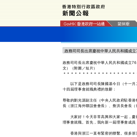
政務司司長出席慶祝中華人民共和國成立7
文）（附圖／短片）
＊
＊
＊
＊
＊
＊
＊
＊
＊
＊
＊
＊
＊
＊
＊
＊
＊
＊
＊
以下是政務司司長陳國基今日（十一月二
十四屆理事會就職典禮的致辭：
尊敬的劉光源副主任（中央人民政府駐香港
長（浙江海外聯誼會會長）、詹洪良會長（
大家好！今天非常高興和大家一起，慶祝
理事會就職。首先，我向新一屆理事會成員
香港與浙江一直有緊密的聯繫。很多浙江