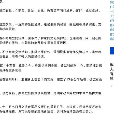
礎。
江鄉親，在商業、政治、文化、教育等不同領域努力奮鬥，成就卓越，
立以來，一直秉持愛國愛港、服務鄉親的宗旨，團結在香港的鄉親，支
出積極貢獻。
不同類型的活動，讓市民了解家鄉文化與傳統；也組織義工隊，關心鄉
提供貼心服務，在緊急時刻及時支援有需要居民。
不僅組織交流活動，推動企業合作，還開展多個青年交流項目，讓年輕
新發展，培養年輕人的愛國情懷。
政
家「十五五」規劃之年。香港是國際金融、貿易和航運中心，而浙江是國
人
展具有重要意義。
香
第
在杭州舉行，並在會上簽署了備忘錄，確立了13個合作領域，標誌着兩
優勢互補，共同把握國家發展機遇，為國家改革開放和中華民族偉大復
十二月七日是立法會選舉投票日的重要日子。在這裏，我當然要呼籲大
為香港服務、為市民發聲的立法會議員，共同為香港繁榮穩定努力。