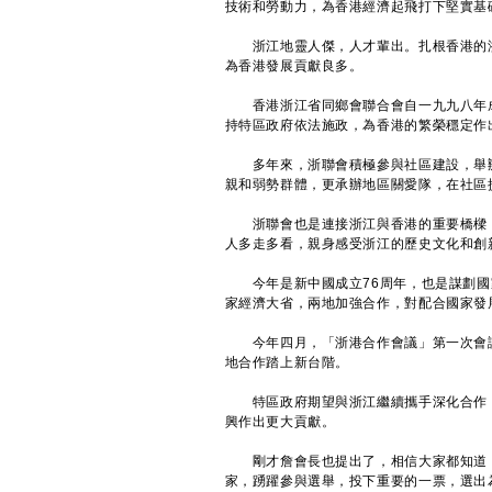
技術和勞動力，為香港經濟起飛打下堅實基
浙江地靈人傑，人才輩出。扎根香港的浙
為香港發展貢獻良多。
香港浙江省同鄉會聯合會自一九九八年成
持特區政府依法施政，為香港的繁榮穩定作
多年來，浙聯會積極參與社區建設，舉辦
親和弱勢群體，更承辦地區關愛隊，在社區
浙聯會也是連接浙江與香港的重要橋樑，
人多走多看，親身感受浙江的歷史文化和創
今年是新中國成立76周年，也是謀劃國
家經濟大省，兩地加強合作，對配合國家發
今年四月，「浙港合作會議」第一次會議
地合作踏上新台階。
特區政府期望與浙江繼續攜手深化合作，
興作出更大貢獻。
剛才詹會長也提出了，相信大家都知道，
家，踴躍參與選舉，投下重要的一票，選出