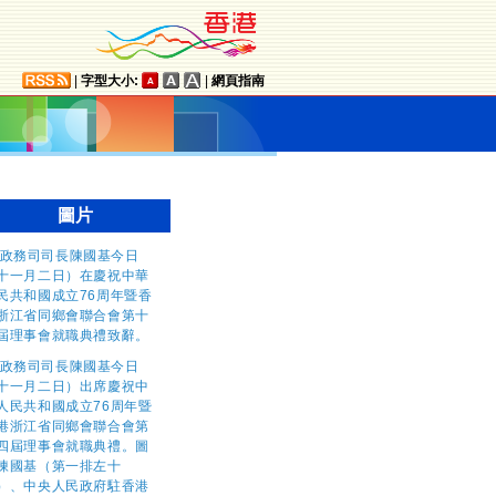
|
字型大小:
|
網頁指南
圖片